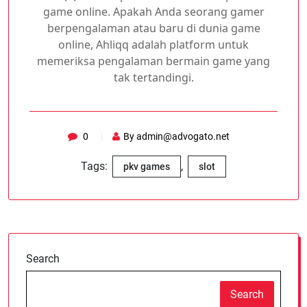
game online. Apakah Anda seorang gamer
berpengalaman atau baru di dunia game
online, Ahliqq adalah platform untuk
memeriksa pengalaman bermain game yang
tak tertandingi.
0
By
admin@advogato.net
Tags:
,
pkv games
slot
Search
Search