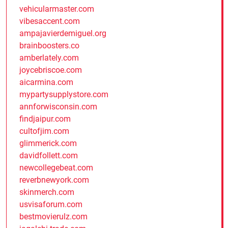
vehicularmaster.com
vibesaccent.com
ampajavierdemiguel.org
brainboosters.co
amberlately.com
joycebriscoe.com
aicarmina.com
mypartysupplystore.com
annforwisconsin.com
findjaipur.com
cultofjim.com
glimmerick.com
davidfollett.com
newcollegebeat.com
reverbnewyork.com
skinmerch.com
usvisaforum.com
bestmovierulz.com