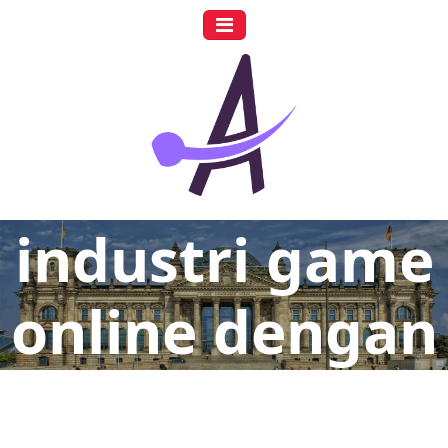
Skip
to
content
AHLIQQ:
Merevolusi
industri game
online dengan
fitur -fitur