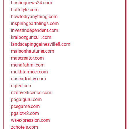
hostingnews24.com
hottstyle.com
howtodiyanything.com
inspiringearthlings.com
investindependent.com
kralbozguncu1.com
landscapinggainesvillefl.com
maisonhauturier.com
mascreator.com
menafahmi.com
mukhtarmeer.com
nascartoday.com
nqted.com
nzdriverlicence.com
pagalguru.com
pcegame.com
pgslot-r2.com
ws-expression.com
zchotels.com