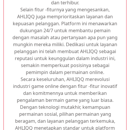
dan terhibur.
Selain fitur -fiturnya yang mengesankan,
AHLIQQ juga memprioritaskan layanan dan
kepuasan pelanggan. Platform ini menawarkan
dukungan 24/7 untuk membantu pemain
dengan masalah atau pertanyaan apa pun yang
mungkin mereka miliki. Dedikasi untuk layanan
pelanggan ini telah membuat AHLIQQ sebagai
reputasi untuk keunggulan dalam industri ini,
semakin memperkuat posisinya sebagai
pemimpin dalam permainan online.
Secara keseluruhan, AHLIQQ merevolusi
industri game online dengan fitur -fitur inovatif
dan komitmennya untuk memberikan
pengalaman bermain game yang luar biasa.
Dengan teknologi mutakhir, kemampuan
permainan sosial, pilihan permainan yang
beragam, dan layanan pelanggan terkemuka,
AHLIQQ menetapkan standar untuk platform