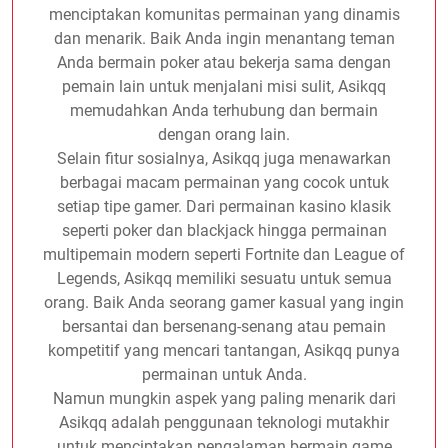
menciptakan komunitas permainan yang dinamis
dan menarik. Baik Anda ingin menantang teman
Anda bermain poker atau bekerja sama dengan
pemain lain untuk menjalani misi sulit, Asikqq
memudahkan Anda terhubung dan bermain
dengan orang lain.
Selain fitur sosialnya, Asikqq juga menawarkan
berbagai macam permainan yang cocok untuk
setiap tipe gamer. Dari permainan kasino klasik
seperti poker dan blackjack hingga permainan
multipemain modern seperti Fortnite dan League of
Legends, Asikqq memiliki sesuatu untuk semua
orang. Baik Anda seorang gamer kasual yang ingin
bersantai dan bersenang-senang atau pemain
kompetitif yang mencari tantangan, Asikqq punya
permainan untuk Anda.
Namun mungkin aspek yang paling menarik dari
Asikqq adalah penggunaan teknologi mutakhir
untuk menciptakan pengalaman bermain game