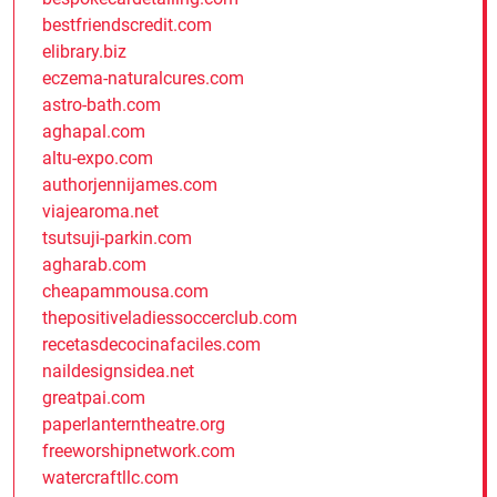
bestfriendscredit.com
elibrary.biz
eczema-naturalcures.com
astro-bath.com
aghapal.com
altu-expo.com
authorjennijames.com
viajearoma.net
tsutsuji-parkin.com
agharab.com
cheapammousa.com
thepositiveladiessoccerclub.com
recetasdecocinafaciles.com
naildesignsidea.net
greatpai.com
paperlanterntheatre.org
freeworshipnetwork.com
watercraftllc.com