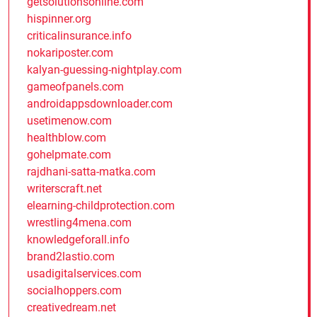
getsolutionsonline.com
hispinner.org
criticalinsurance.info
nokariposter.com
kalyan-guessing-nightplay.com
gameofpanels.com
androidappsdownloader.com
usetimenow.com
healthblow.com
gohelpmate.com
rajdhani-satta-matka.com
writerscraft.net
elearning-childprotection.com
wrestling4mena.com
knowledgeforall.info
brand2lastio.com
usadigitalservices.com
socialhoppers.com
creativedream.net