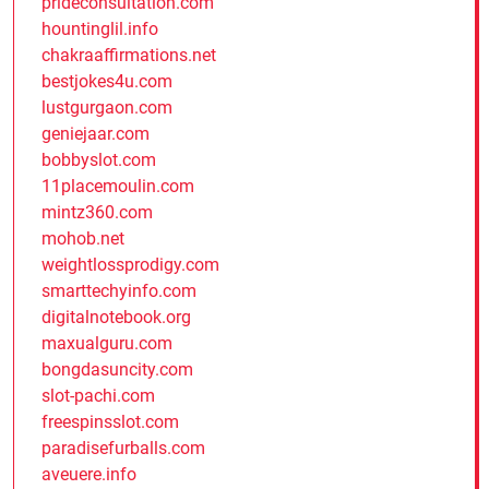
prideconsultation.com
hountinglil.info
chakraaffirmations.net
bestjokes4u.com
lustgurgaon.com
geniejaar.com
bobbyslot.com
11placemoulin.com
mintz360.com
mohob.net
weightlossprodigy.com
smarttechyinfo.com
digitalnotebook.org
maxualguru.com
bongdasuncity.com
slot-pachi.com
freespinsslot.com
paradisefurballs.com
aveuere.info