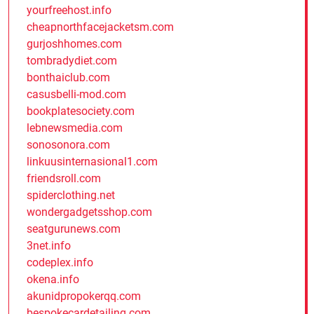
yourfreehost.info
cheapnorthfacejacketsm.com
gurjoshhomes.com
tombradydiet.com
bonthaiclub.com
casusbelli-mod.com
bookplatesociety.com
lebnewsmedia.com
sonosonora.com
linkuusinternasional1.com
friendsroll.com
spiderclothing.net
wondergadgetsshop.com
seatgurunews.com
3net.info
codeplex.info
okena.info
akunidpropokerqq.com
bespokecardetailing.com