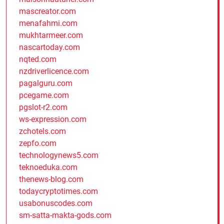
mascreator.com
menafahmi.com
mukhtarmeer.com
nascartoday.com
nqted.com
nzdriverlicence.com
pagalguru.com
pcegame.com
pgslot-r2.com
ws-expression.com
zchotels.com
zepfo.com
technologynews5.com
teknoeduka.com
thenews-blog.com
todaycryptotimes.com
usabonuscodes.com
sm-satta-makta-gods.com