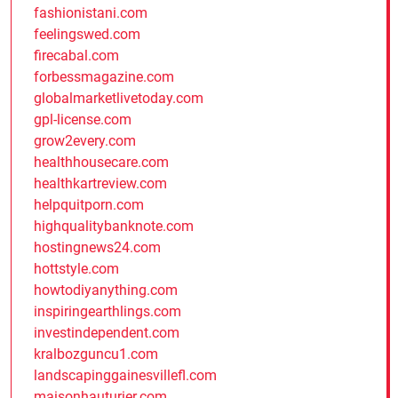
fashionistani.com
feelingswed.com
firecabal.com
forbessmagazine.com
globalmarketlivetoday.com
gpl-license.com
grow2every.com
healthhousecare.com
healthkartreview.com
helpquitporn.com
highqualitybanknote.com
hostingnews24.com
hottstyle.com
howtodiyanything.com
inspiringearthlings.com
investindependent.com
kralbozguncu1.com
landscapinggainesvillefl.com
maisonhauturier.com