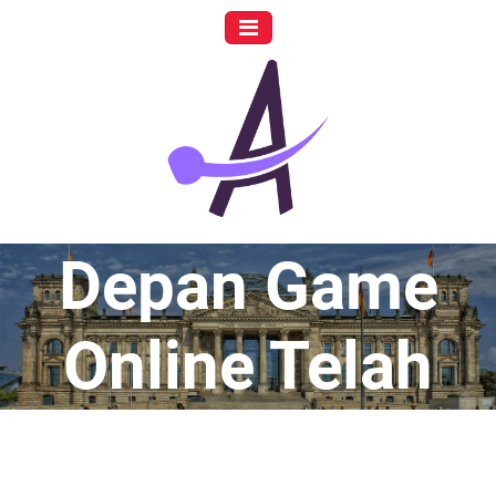
Skip
to
content
Asikqq: Masa
Depan Game
Online Telah
Tiba