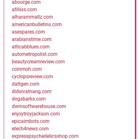
abourge.com
afiliixs.com
alharammallz.com
americanbulletins.com
asespares.com
arabianstime.com
atticabblues.com
autometropolist.com
beautycreamreview.com
coinmoh.com
cyclopsreview.com
dattgen.com
didoivatnang.com
dogsbarks.com
dwmsoftwarehouse.com
enjoytroyjackson.com
epicaimbots.com
etech4news.com
expresspsychedelicsshop.com