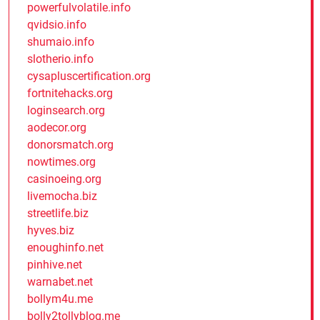
powerfulvolatile.info
qvidsio.info
shumaio.info
slotherio.info
cysapluscertification.org
fortnitehacks.org
loginsearch.org
aodecor.org
donorsmatch.org
nowtimes.org
casinoeing.org
livemocha.biz
streetlife.biz
hyves.biz
enoughinfo.net
pinhive.net
warnabet.net
bollym4u.me
bolly2tollyblog.me