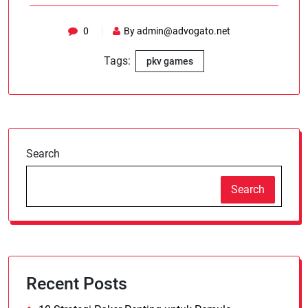
0
By
admin@advogato.net
Tags:
pkv games
Search
Search
Recent Posts