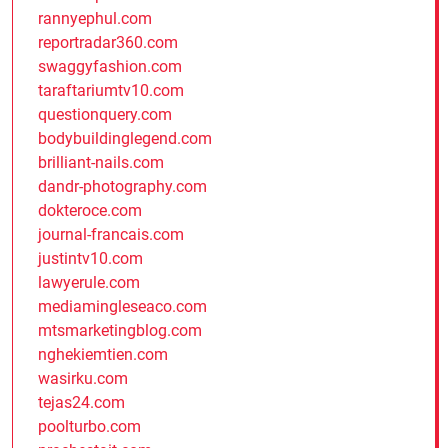
rannyephul.com
reportradar360.com
swaggyfashion.com
taraftariumtv10.com
questionquery.com
bodybuildinglegend.com
brilliant-nails.com
dandr-photography.com
dokteroce.com
journal-francais.com
justintv10.com
lawyerule.com
mediamingleseaco.com
mtsmarketingblog.com
nghekiemtien.com
wasirku.com
tejas24.com
poolturbo.com