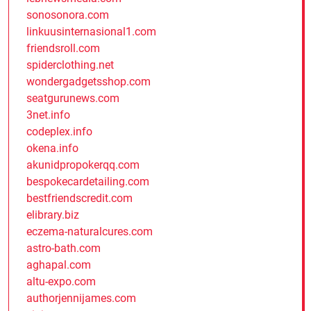
sonosonora.com
linkuusinternasional1.com
friendsroll.com
spiderclothing.net
wondergadgetsshop.com
seatgurunews.com
3net.info
codeplex.info
okena.info
akunidpropokerqq.com
bespokecardetailing.com
bestfriendscredit.com
elibrary.biz
eczema-naturalcures.com
astro-bath.com
aghapal.com
altu-expo.com
authorjennijames.com