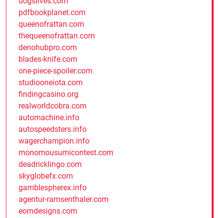
dogslives.com
pdfbookplanet.com
queenofrattan.com
thequeenofrattan.com
denohubpro.com
blades-knife.com
one-piece-spoiler.com
studiooneiota.com
findingcasino.org
realworldcobra.com
automachine.info
autospeedsters.info
wagerchampion.info
monomousumicontest.com
deadricklingo.com
skyglobefx.com
gamblespherex.info
agentur-ramsenthaler.com
eomdesigns.com