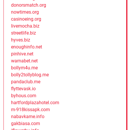
donorsmatch.org
nowtimes.org
casinoeing.org
livemocha.biz
streetlife.biz
hyves.biz
enoughinfo.net
pinhive.net
warnabet.net
bollym4u.me
bolly2tollyblog.me
pandaclub.me
flyttevask.io
byhous.com
hartfordplazahotel.com
m-918kissapk.com
nabavkame.info
gakbiasa.com