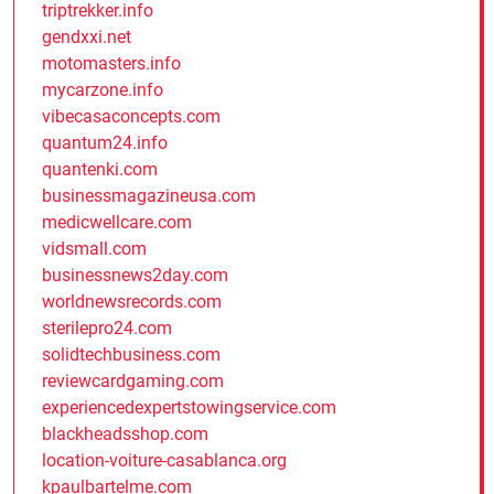
triptrekker.info
gendxxi.net
motomasters.info
mycarzone.info
vibecasaconcepts.com
quantum24.info
quantenki.com
businessmagazineusa.com
medicwellcare.com
vidsmall.com
businessnews2day.com
worldnewsrecords.com
sterilepro24.com
solidtechbusiness.com
reviewcardgaming.com
experiencedexpertstowingservice.com
blackheadsshop.com
location-voiture-casablanca.org
kpaulbartelme.com