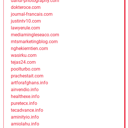
dandr-photography.com
dokteroce.com
journal-francais.com
justintv10.com
lawyerule.com
mediamingleseaco.com
mtsmarketingblog.com
nghekiemtien.com
wasirku.com
tejas24.com
poolturbo.com
prachestait.com
artforafghans.info
airvendio.info
healthexe.info
puretecx.info
tecadvance.info
aminityio.info
amiolahu.info