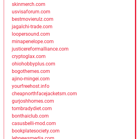
skinmerch.com
usvisaforum.com
bestmovierulz.com
jagalchi-trade.com
loopersound.com
minapenelope.com
justicereformalliance.com
cryptoglax.com
ohiohobbyplus.com
bogothemes.com
ajino-mingei.com
yourfreehost.info
cheapnorthfacejacketsm.com
gurjoshhomes.com
tombradydiet.com
bonthaiclub.com
casusbelli-mod.com
bookplatesociety.com
lebnewsmedia.com