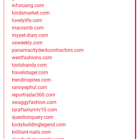
inforuang.com
kindsmarket.com
luvelylife.com
macramb.com
mypet-diary.com
oxweekly.com
panamacitydeckcontractors.com
westfashions.com
toolshandy.com
travelstager.com
trendinspires.com
rannyephul.com
reportradar360.com
swaggyfashion.com
taraftariumtv10.com
questionquery.com
bodybuildinglegend.com
brilliant-nails.com