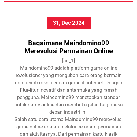
31, Dec 2024
Bagaimana Maindomino99
Merevolusi Permainan Online
[ad_1]
Maindomino99 adalah platform game online
revolusioner yang mengubah cara orang bermain
dan berinteraksi dengan game di internet. Dengan
fitur-fitur inovatif dan antarmuka yang ramah
pengguna, Maindomino99 menetapkan standar
untuk game online dan membuka jalan bagi masa
depan industri ini.
Salah satu cara utama Maindomino99 merevolusi
game online adalah melalui beragam permainan
dan aktivitasnya. Dari permainan kartu klasik