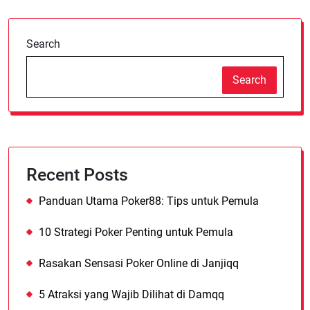
Search
Search
Recent Posts
Panduan Utama Poker88: Tips untuk Pemula
10 Strategi Poker Penting untuk Pemula
Rasakan Sensasi Poker Online di Janjiqq
5 Atraksi yang Wajib Dilihat di Damqq