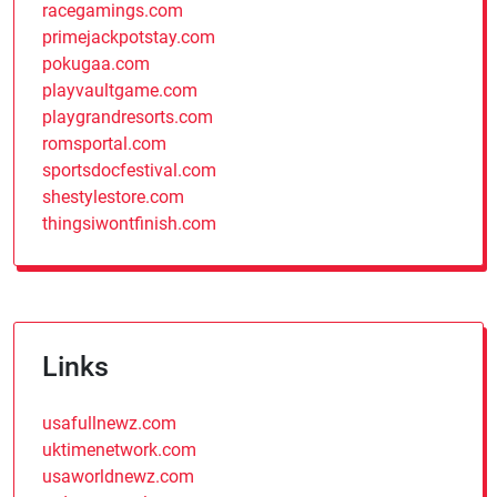
racegamings.com
primejackpotstay.com
pokugaa.com
playvaultgame.com
playgrandresorts.com
romsportal.com
sportsdocfestival.com
shestylestore.com
thingsiwontfinish.com
Links
usafullnewz.com
uktimenetwork.com
usaworldnewz.com