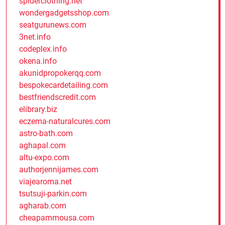
spiderclothing.net
wondergadgetsshop.com
seatgurunews.com
3net.info
codeplex.info
okena.info
akunidpropokerqq.com
bespokecardetailing.com
bestfriendscredit.com
elibrary.biz
eczema-naturalcures.com
astro-bath.com
aghapal.com
altu-expo.com
authorjennijames.com
viajearoma.net
tsutsuji-parkin.com
agharab.com
cheapammousa.com