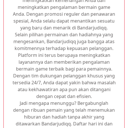
meningkatkan kemenangan Anda dan
meningkatkan pengalaman bermain game
Anda. Dengan promosi reguler dan penawaran
spesial, Anda selalu dapat menantikan sesuatu
yang baru dan menarik di Bandarjudiqq.
Selain pilihan permainan dan hadiahnya yang
mengesankan, Bandarjudiqq juga bangga atas
komitmennya terhadap kepuasan pelanggan.
Platform ini terus berupaya meningkatkan
layanannya dan memberikan pengalaman
bermain game terbaik bagi para pemainnya.
Dengan tim dukungan pelanggan khusus yang
tersedia 24/7, Anda dapat yakin bahwa masalah
atau kekhawatiran apa pun akan ditangani
dengan cepat dan efisien.
Jadi mengapa menunggu? Bergabunglah
dengan ribuan pemain yang telah menemukan
hiburan dan hadiah tanpa akhir yang
ditawarkan Bandarjudiqq. Daftar hari ini dan