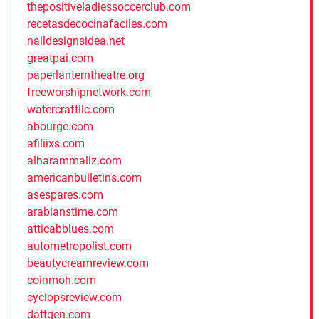
thepositiveladiessoccerclub.com
recetasdecocinafaciles.com
naildesignsidea.net
greatpai.com
paperlanterntheatre.org
freeworshipnetwork.com
watercraftllc.com
abourge.com
afiliixs.com
alharammallz.com
americanbulletins.com
asespares.com
arabianstime.com
atticabblues.com
autometropolist.com
beautycreamreview.com
coinmoh.com
cyclopsreview.com
dattgen.com