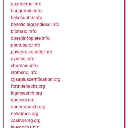
atenderme.info
bangumiio.info
bekosunhu.info
beneficialgrandiose.info
blomaio.info
dosellinfoplete.info
podtubeio.info
powerfulvolatile.info
qvidsio.info
shumaio.info
slotherio.info
cysapluscertification.org
fortnitehacks.org
loginsearch.org
aodecor.org
donorsmatch.org
nowtimes.org
casinoeing.org
livemocha.biz