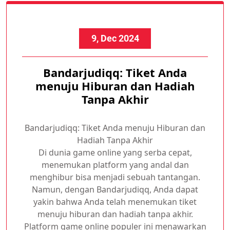
Akhir
9, Dec 2024
Bandarjudiqq: Tiket Anda
menuju Hiburan dan Hadiah
Tanpa Akhir
Bandarjudiqq: Tiket Anda menuju Hiburan dan
Hadiah Tanpa Akhir
Di dunia game online yang serba cepat,
menemukan platform yang andal dan
menghibur bisa menjadi sebuah tantangan.
Namun, dengan Bandarjudiqq, Anda dapat
yakin bahwa Anda telah menemukan tiket
menuju hiburan dan hadiah tanpa akhir.
Platform game online populer ini menawarkan