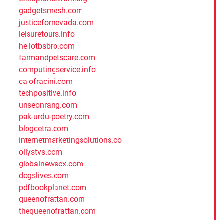
gadgetsmesh.com
justicefornevada.com
leisuretours.info
hellotbsbro.com
farmandpetscare.com
computingservice.info
caiofracini.com
techpositive.info
unseonrang.com
pak-urdu-poetry.com
blogcetra.com
internetmarketingsolutions.co
ollystvs.com
globalnewscx.com
dogslives.com
pdfbookplanet.com
queenofrattan.com
thequeenofrattan.com