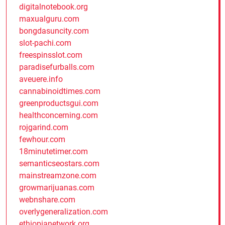
digitalnotebook.org
maxualguru.com
bongdasuncity.com
slot-pachi.com
freespinsslot.com
paradisefurballs.com
aveuere.info
cannabinoidtimes.com
greenproductsgui.com
healthconcerning.com
rojgarind.com
fewhour.com
18minutetimer.com
semanticseostars.com
mainstreamzone.com
growmarijuanas.com
webnshare.com
overlygeneralization.com
ethiopianetwork.org