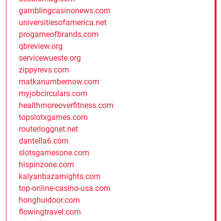
gamblingcasinonews.com
universitiesofamerica.net
progameofbrands.com
qbreview.org
servicewueste.org
zippyrevs.com
matkanumbernow.com
myjobcirculars.com
healthmoreoverfitness.com
topslotxgames.com
routerloggnet.net
dantella6.com
slotsgamesone.com
hispinzone.com
kalyanbazarnights.com
top-online-casino-usa.com
honghuidoor.com
flowingtravel.com