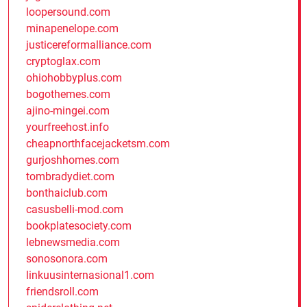
loopersound.com
minapenelope.com
justicereformalliance.com
cryptoglax.com
ohiohobbyplus.com
bogothemes.com
ajino-mingei.com
yourfreehost.info
cheapnorthfacejacketsm.com
gurjoshhomes.com
tombradydiet.com
bonthaiclub.com
casusbelli-mod.com
bookplatesociety.com
lebnewsmedia.com
sonosonora.com
linkuusinternasional1.com
friendsroll.com