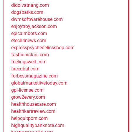
didoivatnang.com
dogsbarks.com
dwmsoftwarehouse.com
enjoytroyjackson.com
epicaimbots.com
etech4news.com
expresspsychedelicsshop.com
fashionistani.com
feelingswed.com
firecabal.com
forbessmagazine.com
globalmarketlivetoday.com
gpl-license.com
grow2every.com
healthhousecare.com
healthkartreview.com
helpquitporn.com
highqualitybanknote.com