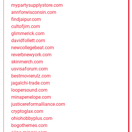
mypartysupplystore.com
annforwisconsin.com
findjaipur.com
cultofjim.com
glimmerick.com
davidfollett.com
newcollegebeat.com
reverbnewyork.com
skinmerch.com
usvisaforum.com
bestmovierulz.com
jagalchi-trade.com
loopersound.com
minapenelope.com
justicereformalliance.com
cryptoglax.com
ohiohobbyplus.com
bogothemes.com