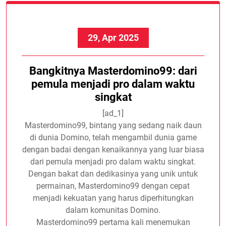
singkat
29, Apr 2025
Bangkitnya Masterdomino99: dari
pemula menjadi pro dalam waktu
singkat
[ad_1]
Masterdomino99, bintang yang sedang naik daun
di dunia Domino, telah mengambil dunia game
dengan badai dengan kenaikannya yang luar biasa
dari pemula menjadi pro dalam waktu singkat.
Dengan bakat dan dedikasinya yang unik untuk
permainan, Masterdomino99 dengan cepat
menjadi kekuatan yang harus diperhitungkan
dalam komunitas Domino.
Masterdomino99 pertama kali menemukan