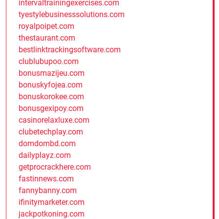
intervaltrainingexercises.com
tyestylebusinesssolutions.com
royalpoipet.com
thestaurant.com
bestlinktrackingsoftware.com
clublubupoo.com
bonusmazijeu.com
bonuskyfojea.com
bonuskorokee.com
bonusgexipoy.com
casinorelaxluxe.com
clubetechplay.com
domdombd.com
dailyplayz.com
getprocrackhere.com
fastinnews.com
fannybanny.com
ifinitymarketer.com
jackpotkoning.com