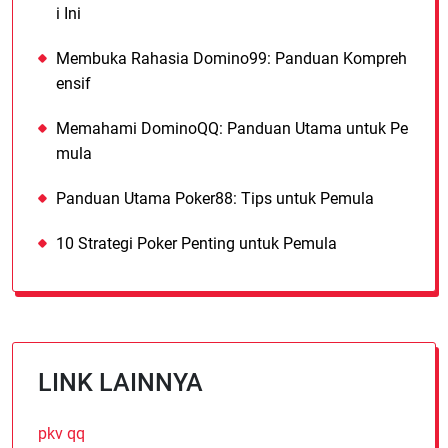
i Ini
Membuka Rahasia Domino99: Panduan Kompreh
ensif
Memahami DominoQQ: Panduan Utama untuk Pe
mula
Panduan Utama Poker88: Tips untuk Pemula
10 Strategi Poker Penting untuk Pemula
LINK LAINNYA
pkv qq