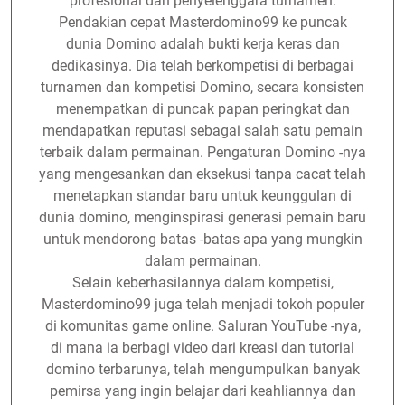
profesional dan penyelenggara turnamen.
Pendakian cepat Masterdomino99 ke puncak
dunia Domino adalah bukti kerja keras dan
dedikasinya. Dia telah berkompetisi di berbagai
turnamen dan kompetisi Domino, secara konsisten
menempatkan di puncak papan peringkat dan
mendapatkan reputasi sebagai salah satu pemain
terbaik dalam permainan. Pengaturan Domino -nya
yang mengesankan dan eksekusi tanpa cacat telah
menetapkan standar baru untuk keunggulan di
dunia domino, menginspirasi generasi pemain baru
untuk mendorong batas -batas apa yang mungkin
dalam permainan.
Selain keberhasilannya dalam kompetisi,
Masterdomino99 juga telah menjadi tokoh populer
di komunitas game online. Saluran YouTube -nya,
di mana ia berbagi video dari kreasi dan tutorial
domino terbarunya, telah mengumpulkan banyak
pemirsa yang ingin belajar dari keahliannya dan