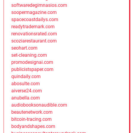
softwaredegimnasios.com
soopermagazine.com
spacecoastdailys.com
readytrademark.com
renovationsrated.com
scoziarestaurant.com
seohart.com
set-cleaning.com
promodesignai.com
publicistspaper.com
quindaily.com
abosulte.com
aiverse24.com
anubella.com
audiobooksonaudible.com
beautenetwork.com
bitcoin-tracing.com
bodyandshapes.com