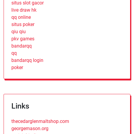
situs slot gacor
live draw hk
qq online
situs poker
qiu qiu
pkv games
bandarqq
qq
bandarqq login
poker
Links
thecedarglenmaltshop.com
georgemason.org