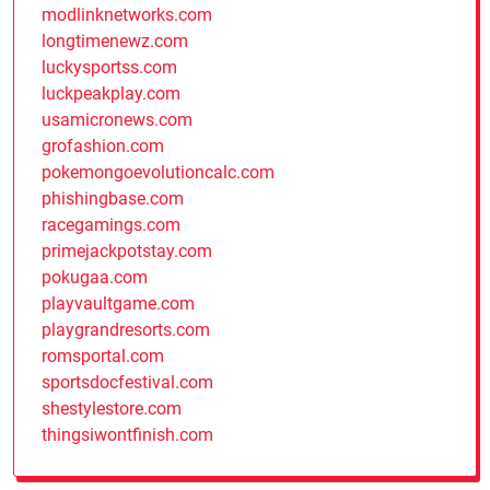
modlinknetworks.com
longtimenewz.com
luckysportss.com
luckpeakplay.com
usamicronews.com
grofashion.com
pokemongoevolutioncalc.com
phishingbase.com
racegamings.com
primejackpotstay.com
pokugaa.com
playvaultgame.com
playgrandresorts.com
romsportal.com
sportsdocfestival.com
shestylestore.com
thingsiwontfinish.com