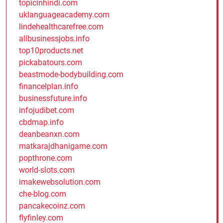
topicinhindi.com
uklanguageacademy.com
lindehealthcarefree.com
allbusinessjobs.info
top10products.net
pickabatours.com
beastmode-bodybuilding.com
financelplan.info
businessfuture.info
infojudibet.com
cbdmap.info
deanbeanxn.com
matkarajdhanigame.com
popthrone.com
world-slots.com
imakewebsolution.com
che-blog.com
pancakecoinz.com
flyfinley.com