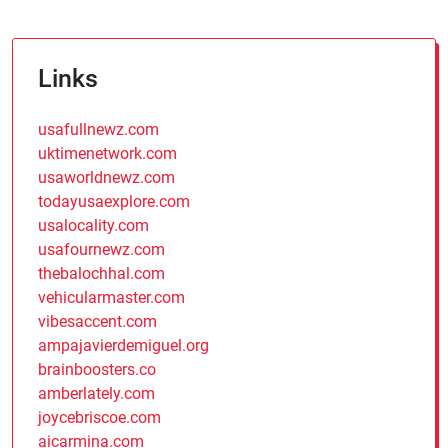
Links
usafullnewz.com
uktimenetwork.com
usaworldnewz.com
todayusaexplore.com
usalocality.com
usafournewz.com
thebalochhal.com
vehicularmaster.com
vibesaccent.com
ampajavierdemiguel.org
brainboosters.co
amberlately.com
joycebriscoe.com
aicarmina.com