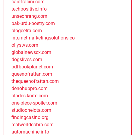
caiofracini.com
techpositive.info
unseonrang.com
pak-urdu-poetry.com
blogcetra.com
internetmarketingsolutions.co
ollystvs.com
globalnewscx.com
dogslives.com
pdfbookplanet.com
queenofrattan.com
thequeenofrattan.com
denohubpro.com
blades-knife.com
one-piece-spoiler.com
studiooneiota.com
findingcasino.org
realworldcobra.com
automachine.info