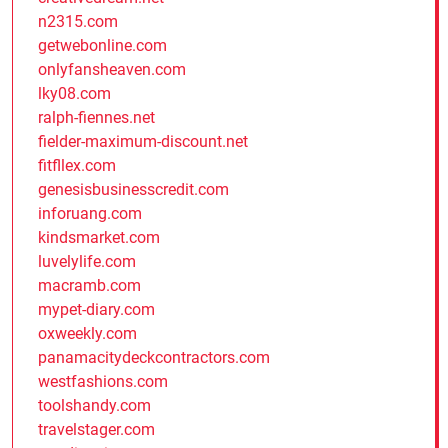
n2315.com
getwebonline.com
onlyfansheaven.com
lky08.com
ralph-fiennes.net
fielder-maximum-discount.net
fitfllex.com
genesisbusinesscredit.com
inforuang.com
kindsmarket.com
luvelylife.com
macramb.com
mypet-diary.com
oxweekly.com
panamacitydeckcontractors.com
westfashions.com
toolshandy.com
travelstager.com