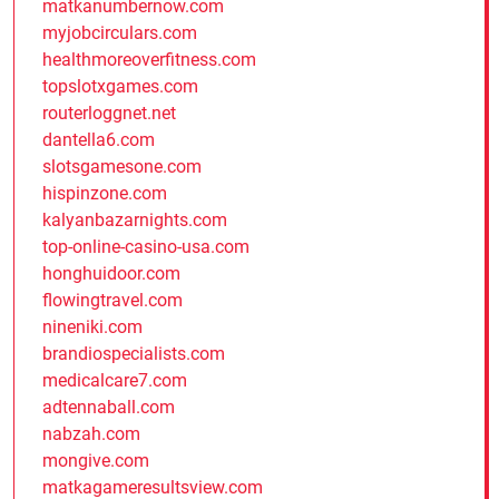
matkanumbernow.com
myjobcirculars.com
healthmoreoverfitness.com
topslotxgames.com
routerloggnet.net
dantella6.com
slotsgamesone.com
hispinzone.com
kalyanbazarnights.com
top-online-casino-usa.com
honghuidoor.com
flowingtravel.com
nineniki.com
brandiospecialists.com
medicalcare7.com
adtennaball.com
nabzah.com
mongive.com
matkagameresultsview.com