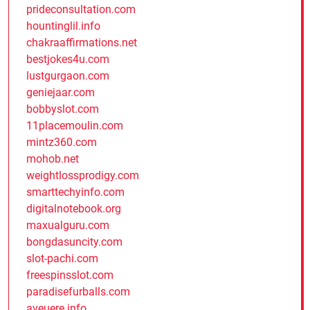
prideconsultation.com
hountinglil.info
chakraaffirmations.net
bestjokes4u.com
lustgurgaon.com
geniejaar.com
bobbyslot.com
11placemoulin.com
mintz360.com
mohob.net
weightlossprodigy.com
smarttechyinfo.com
digitalnotebook.org
maxualguru.com
bongdasuncity.com
slot-pachi.com
freespinsslot.com
paradisefurballs.com
aveuere.info