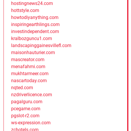
hostingnews24.com
hottstyle.com
howtodiyanything.com
inspiringearthlings.com
investindependent.com
kralbozguncu1.com
landscapinggainesvillefl.com
maisonhauturier.com
mascreator.com
menafahmi.com
mukhtarmeer.com
nascartoday.com
nqted.com
nzdriverlicence.com
pagalguru.com
pcegame.com
pgslot-r2.com
ws-expression.com
zchotels.com