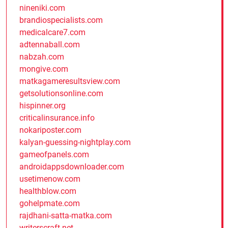
nineniki.com
brandiospecialists.com
medicalcare7.com
adtennaball.com
nabzah.com
mongive.com
matkagameresultsview.com
getsolutionsonline.com
hispinner.org
criticalinsurance.info
nokariposter.com
kalyan-guessing-nightplay.com
gameofpanels.com
androidappsdownloader.com
usetimenow.com
healthblow.com
gohelpmate.com
rajdhani-satta-matka.com
writerscraft.net