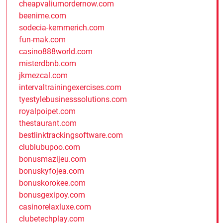
cheapvaliumordernow.com
beenime.com
sodecia-kemmerich.com
fun-mak.com
casino888world.com
misterdbnb.com
jkmezcal.com
intervaltrainingexercises.com
tyestylebusinesssolutions.com
royalpoipet.com
thestaurant.com
bestlinktrackingsoftware.com
clublubupoo.com
bonusmazijeu.com
bonuskyfojea.com
bonuskorokee.com
bonusgexipoy.com
casinorelaxluxe.com
clubetechplay.com