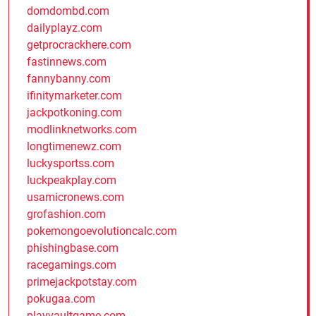
domdombd.com
dailyplayz.com
getprocrackhere.com
fastinnews.com
fannybanny.com
ifinitymarketer.com
jackpotkoning.com
modlinknetworks.com
longtimenewz.com
luckysportss.com
luckpeakplay.com
usamicronews.com
grofashion.com
pokemongoevolutioncalc.com
phishingbase.com
racegamings.com
primejackpotstay.com
pokugaa.com
playvaultgame.com