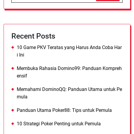
Recent Posts
10 Game PKV Teratas yang Harus Anda Coba Har
i Ini
Membuka Rahasia Domino99: Panduan Kompreh
ensif
Memahami DominoQQ: Panduan Utama untuk Pe
mula
Panduan Utama Poker88: Tips untuk Pemula
10 Strategi Poker Penting untuk Pemula