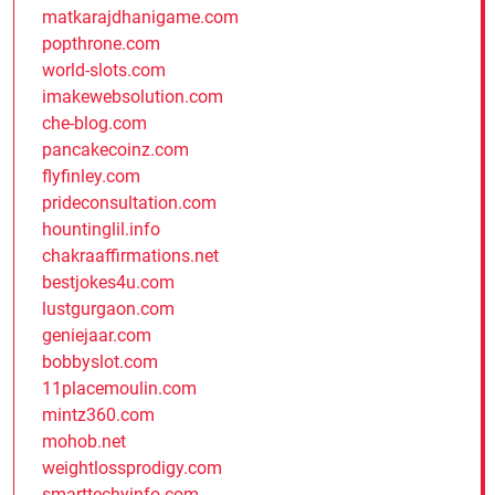
matkarajdhanigame.com
popthrone.com
world-slots.com
imakewebsolution.com
che-blog.com
pancakecoinz.com
flyfinley.com
prideconsultation.com
hountinglil.info
chakraaffirmations.net
bestjokes4u.com
lustgurgaon.com
geniejaar.com
bobbyslot.com
11placemoulin.com
mintz360.com
mohob.net
weightlossprodigy.com
smarttechyinfo.com