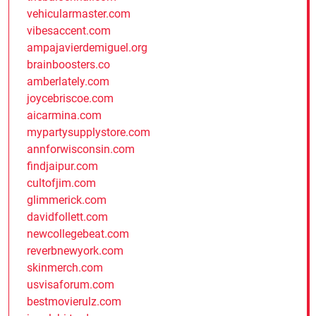
vehicularmaster.com
vibesaccent.com
ampajavierdemiguel.org
brainboosters.co
amberlately.com
joycebriscoe.com
aicarmina.com
mypartysupplystore.com
annforwisconsin.com
findjaipur.com
cultofjim.com
glimmerick.com
davidfollett.com
newcollegebeat.com
reverbnewyork.com
skinmerch.com
usvisaforum.com
bestmovierulz.com