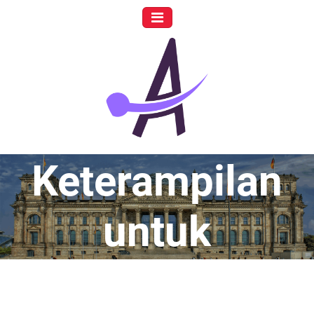
Skip
Dimana
to
content
Keberuntungan
Bertemu
Keterampilan
untuk
Pengalaman