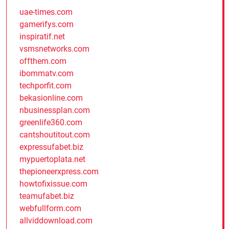
uae-times.com
gamerifys.com
inspiratif.net
vsmsnetworks.com
offthem.com
ibommatv.com
techporfit.com
bekasionline.com
nbusinessplan.com
greenlife360.com
cantshoutitout.com
expressufabet.biz
mypuertoplata.net
thepioneerxpress.com
howtofixissue.com
teamufabet.biz
webfullform.com
allviddownload.com