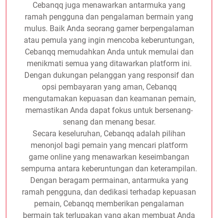
Cebanqq juga menawarkan antarmuka yang
ramah pengguna dan pengalaman bermain yang
mulus. Baik Anda seorang gamer berpengalaman
atau pemula yang ingin mencoba keberuntungan,
Cebanqq memudahkan Anda untuk memulai dan
menikmati semua yang ditawarkan platform ini.
Dengan dukungan pelanggan yang responsif dan
opsi pembayaran yang aman, Cebanqq
mengutamakan kepuasan dan keamanan pemain,
memastikan Anda dapat fokus untuk bersenang-
senang dan menang besar.
Secara keseluruhan, Cebanqq adalah pilihan
menonjol bagi pemain yang mencari platform
game online yang menawarkan keseimbangan
sempurna antara keberuntungan dan keterampilan.
Dengan beragam permainan, antarmuka yang
ramah pengguna, dan dedikasi terhadap kepuasan
pemain, Cebanqq memberikan pengalaman
bermain tak terlupakan yang akan membuat Anda