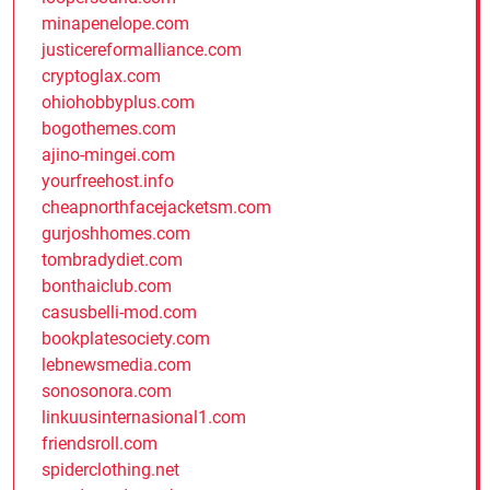
minapenelope.com
justicereformalliance.com
cryptoglax.com
ohiohobbyplus.com
bogothemes.com
ajino-mingei.com
yourfreehost.info
cheapnorthfacejacketsm.com
gurjoshhomes.com
tombradydiet.com
bonthaiclub.com
casusbelli-mod.com
bookplatesociety.com
lebnewsmedia.com
sonosonora.com
linkuusinternasional1.com
friendsroll.com
spiderclothing.net