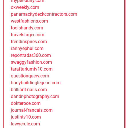
mypet-diary.com
oxweekly.com
panamacitydeckcontractors.com
westfashions.com
toolshandy.com
travelstager.com
trendinspires.com
rannyephul.com
reportradar360.com
swaggyfashion.com
taraftariumtv10.com
questionquery.com
bodybuildinglegend.com
brilliant-nails.com
dandr-photography.com
dokteroce.com
journal-francais.com
justintv10.com
lawyerule.com