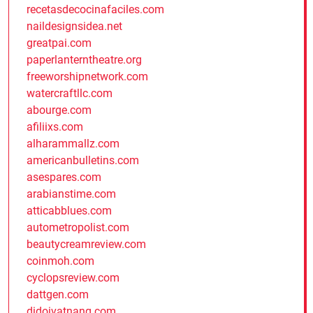
recetasdecocinafaciles.com
naildesignsidea.net
greatpai.com
paperlanterntheatre.org
freeworshipnetwork.com
watercraftllc.com
abourge.com
afiliixs.com
alharammallz.com
americanbulletins.com
asespares.com
arabianstime.com
atticabblues.com
autometropolist.com
beautycreamreview.com
coinmoh.com
cyclopsreview.com
dattgen.com
didoivatnang.com