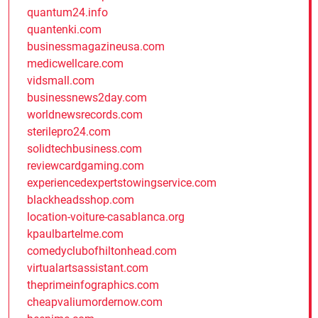
quantum24.info
quantenki.com
businessmagazineusa.com
medicwellcare.com
vidsmall.com
businessnews2day.com
worldnewsrecords.com
sterilepro24.com
solidtechbusiness.com
reviewcardgaming.com
experiencedexpertstowingservice.com
blackheadsshop.com
location-voiture-casablanca.org
kpaulbartelme.com
comedyclubofhiltonhead.com
virtualartsassistant.com
theprimeinfographics.com
cheapvaliumordernow.com