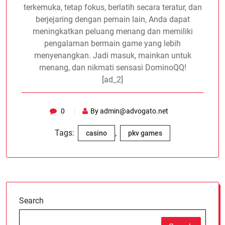
terkemuka, tetap fokus, berlatih secara teratur, dan
berjejaring dengan pemain lain, Anda dapat
meningkatkan peluang menang dan memiliki
pengalaman bermain game yang lebih
menyenangkan. Jadi masuk, mainkan untuk
menang, dan nikmati sensasi DominoQQ!
[ad_2]
0
By
admin@advogato.net
Tags:
,
casino
pkv games
Search