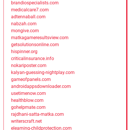
brandiospecialists.com
medicalcare7.com
adtennaball.com
nabzah.com
mongive.com
matkagameresultsview.com
getsolutionsonline.com
hispinner.org
criticalinsurance.info
nokariposter.com
kalyan-guessing-nightplay.com
gameofpanels.com
androidappsdownloader.com
usetimenow.com
healthblow.com
gohelpmate.com
rajdhani-satta-matka.com
writerscraft.net
elearning-childprotection.com