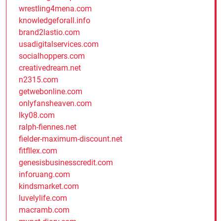
wrestling4mena.com
knowledgeforall.info
brand2lastio.com
usadigitalservices.com
socialhoppers.com
creativedream.net
n2315.com
getwebonline.com
onlyfansheaven.com
lky08.com
ralph-fiennes.net
fielder-maximum-discount.net
fitfllex.com
genesisbusinesscredit.com
inforuang.com
kindsmarket.com
luvelylife.com
macramb.com