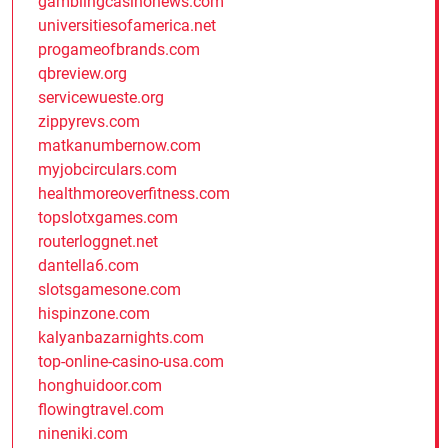
gamblingcasinonews.com
universitiesofamerica.net
progameofbrands.com
qbreview.org
servicewueste.org
zippyrevs.com
matkanumbernow.com
myjobcirculars.com
healthmoreoverfitness.com
topslotxgames.com
routerloggnet.net
dantella6.com
slotsgamesone.com
hispinzone.com
kalyanbazarnights.com
top-online-casino-usa.com
honghuidoor.com
flowingtravel.com
nineniki.com