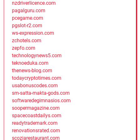
nzdriverlicence.com
pagalguru.com
pcegame.com
pgslot-r2.com
ws-expression.com
zchotels.com
zepfo.com
technologynews5.com
teknoeduka.com
thenews-blog.com
todaycryptotimes.com
usabonuscodes.com
sm-satta-makta-gods.com
softwaredegimnasios.com
soopermagazine.com
spacecoastdailys.com
readytrademark.com
renovationsrated.com
scoziarestaurant.com