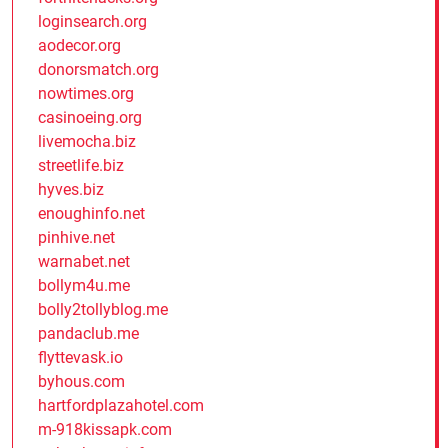
loginsearch.org
aodecor.org
donorsmatch.org
nowtimes.org
casinoeing.org
livemocha.biz
streetlife.biz
hyves.biz
enoughinfo.net
pinhive.net
warnabet.net
bollym4u.me
bolly2tollyblog.me
pandaclub.me
flyttevask.io
byhous.com
hartfordplazahotel.com
m-918kissapk.com