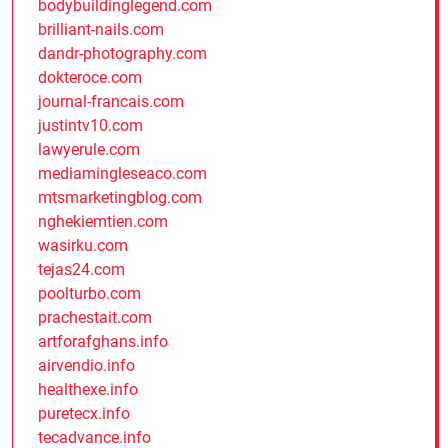
bodybuildinglegend.com
brilliant-nails.com
dandr-photography.com
dokteroce.com
journal-francais.com
justintv10.com
lawyerule.com
mediamingleseaco.com
mtsmarketingblog.com
nghekiemtien.com
wasirku.com
tejas24.com
poolturbo.com
prachestait.com
artforafghans.info
airvendio.info
healthexe.info
puretecx.info
tecadvance.info