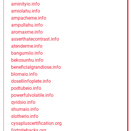
aminityio.info
amiolahu.info
ampacheme.info
ampullahu.info
aromaxme.info
asserthatecontrast.info
atenderme.info
bangumiio.info
bekosunhu.info
beneficialgrandiose.info
blomaio.info
dosellinfoplete.info
podtubeio.info
powerfulvolatile.info
qvidsio.info
shumaio.info
slotherio.info
cysapluscertification.org
fortnitehacks.org