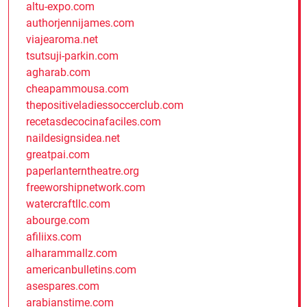
altu-expo.com
authorjennijames.com
viajearoma.net
tsutsuji-parkin.com
agharab.com
cheapammousa.com
thepositiveladiessoccerclub.com
recetasdecocinafaciles.com
naildesignsidea.net
greatpai.com
paperlanterntheatre.org
freeworshipnetwork.com
watercraftllc.com
abourge.com
afiliixs.com
alharammallz.com
americanbulletins.com
asespares.com
arabianstime.com