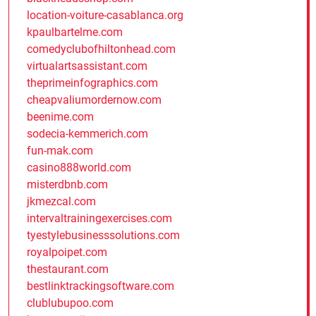
location-voiture-casablanca.org
kpaulbartelme.com
comedyclubofhiltonhead.com
virtualartsassistant.com
theprimeinfographics.com
cheapvaliumordernow.com
beenime.com
sodecia-kemmerich.com
fun-mak.com
casino888world.com
misterdbnb.com
jkmezcal.com
intervaltrainingexercises.com
tyestylebusinesssolutions.com
royalpoipet.com
thestaurant.com
bestlinktrackingsoftware.com
clublubupoo.com