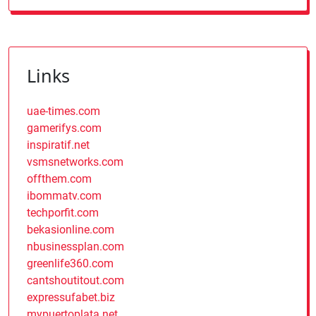
Links
uae-times.com
gamerifys.com
inspiratif.net
vsmsnetworks.com
offthem.com
ibommatv.com
techporfit.com
bekasionline.com
nbusinessplan.com
greenlife360.com
cantshoutitout.com
expressufabet.biz
mypuertoplata.net