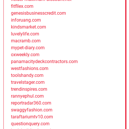
fitfllex.com
genesisbusinesscredit.com
inforuang.com
kindsmarket.com
luvelylife.com
macramb.com
mypet-diary.com
oxweekly.com
panamacitydeckcontractors.com
westfashions.com
toolshandy.com
travelstager.com
trendinspires.com
rannyephul.com
reportradar360.com
swaggyfashion.com
taraftariumtv10.com
questionquery.com