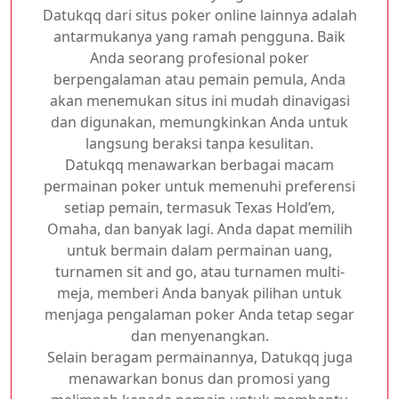
Datukqq dari situs poker online lainnya adalah
antarmukanya yang ramah pengguna. Baik
Anda seorang profesional poker
berpengalaman atau pemain pemula, Anda
akan menemukan situs ini mudah dinavigasi
dan digunakan, memungkinkan Anda untuk
langsung beraksi tanpa kesulitan.
Datukqq menawarkan berbagai macam
permainan poker untuk memenuhi preferensi
setiap pemain, termasuk Texas Hold’em,
Omaha, dan banyak lagi. Anda dapat memilih
untuk bermain dalam permainan uang,
turnamen sit and go, atau turnamen multi-
meja, memberi Anda banyak pilihan untuk
menjaga pengalaman poker Anda tetap segar
dan menyenangkan.
Selain beragam permainannya, Datukqq juga
menawarkan bonus dan promosi yang