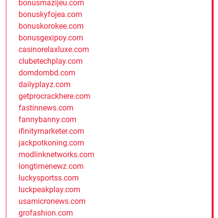
bonusmazijeu.com
bonuskyfojea.com
bonuskorokee.com
bonusgexipoy.com
casinorelaxluxe.com
clubetechplay.com
domdombd.com
dailyplayz.com
getprocrackhere.com
fastinnews.com
fannybanny.com
ifinitymarketer.com
jackpotkoning.com
modlinknetworks.com
longtimenewz.com
luckysportss.com
luckpeakplay.com
usamicronews.com
grofashion.com