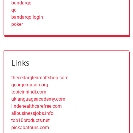
bandarqq
qq
bandarqq login
poker
Links
thecedarglenmaltshop.com
georgemason.org
topicinhindi.com
uklanguageacademy.com
lindehealthcarefree.com
allbusinessjobs.info
top10products.net
pickabatours.com