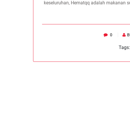
keseluruhan, Hematqq adalah makanan sup
0
B
Tags