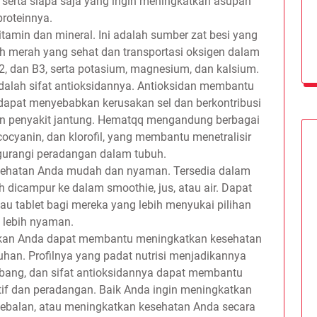
, serta siapa saja yang ingin meningkatkan asupan
proteinnya.
itamin dan mineral. Ini adalah sumber zat besi yang
rah merah yang sehat dan transportasi oksigen dalam
2, dan B3, serta potasium, magnesium, dan kalsium.
dalah sifat antioksidannya. Antioksidan membantu
 dapat menyebabkan kerusakan sel dan berkontribusi
 dan penyakit jantung. Hematqq mengandung berbagai
cocyanin, dan klorofil, yang membantu menetralisir
gurangi peradangan dalam tubuh.
sehatan Anda mudah dan nyaman. Tersedia dalam
dicampur ke dalam smoothie, jus, atau air. Dapat
au tablet bagi mereka yang lebih menyukai pilihan
 lebih nyaman.
an Anda dapat membantu meningkatkan kesehatan
uhan. Profilnya yang padat nutrisi menjadikannya
bang, dan sifat antioksidannya dapat membantu
atif dan peradangan. Baik Anda ingin meningkatkan
kebalan, atau meningkatkan kesehatan Anda secara