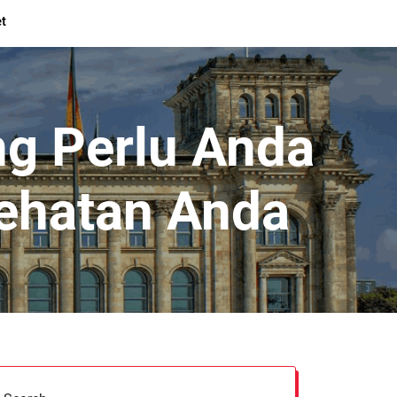
t
g Perlu Anda
ehatan Anda