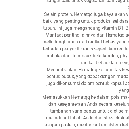
sangat baik untuk vegetarian dan vegan
Selain protein, Hematqq juga kaya akan v
baik, yang penting untuk produksi sel da
tubuh. Ini juga mengandung vitamin B1, B
Manfaat penting lainnya dari Hematqq a
melindungi tubuh dari radikal bebas yang
terhadap penyakit kronis seperti kanker
antioksidan, termasuk beta-karoten, phy
radikal bebas dan men
Menambahkan Hematqq ke rutinitas ke
bentuk bubuk, yang dapat dengan mudah 
juga dikonsumsi dalam bentuk kapsul at
yang
Memasukkan Hematqq ke dalam pola mak
dan kesejahteraan Anda secara keselur
tambahan yang bagus untuk diet seim
melindungi tubuh Anda dari stres oksid
asupan protein, meningkatkan sistem ke