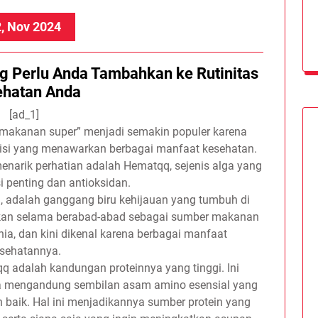
, Nov 2024
 Perlu Anda Tambahkan ke Rutinitas
hatan Anda
[ad_1]
h “makanan super” menjadi semakin populer karena
isi yang menawarkan berbagai manfaat kesehatan.
narik perhatian adalah Hematqq, sejenis alga yang
i penting dan antioksidan.
a, adalah ganggang biru kehijauan yang tumbuh di
akan selama berabad-abad sebagai sumber makanan
nia, dan kini dikenal karena berbagai manfaat
sehatannya.
 adalah kandungan proteinnya yang tinggi. Ini
nya mengandung sembilan asam amino esensial yang
 baik. Hal ini menjadikannya sumber protein yang