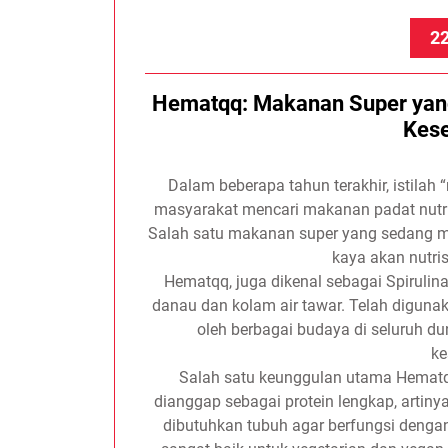
22
Hematqq: Makanan Super yang
Kese
Dalam beberapa tahun terakhir, istila
masyarakat mencari makanan padat nutr
Salah satu makanan super yang sedang me
kaya akan nutris
Hematqq, juga dikenal sebagai Spirulin
danau dan kolam air tawar. Telah digun
oleh berbagai budaya di seluruh du
ke
Salah satu keunggulan utama Hematqq
dianggap sebagai protein lengkap, arti
dibutuhkan tubuh agar berfungsi dengan