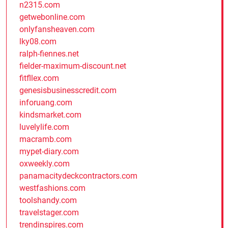
n2315.com
getwebonline.com
onlyfansheaven.com
lky08.com
ralph-fiennes.net
fielder-maximum-discount.net
fitfllex.com
genesisbusinesscredit.com
inforuang.com
kindsmarket.com
luvelylife.com
macramb.com
mypet-diary.com
oxweekly.com
panamacitydeckcontractors.com
westfashions.com
toolshandy.com
travelstager.com
trendinspires.com