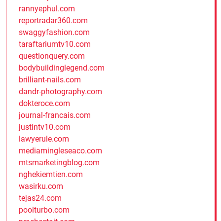
rannyephul.com
reportradar360.com
swaggyfashion.com
taraftariumtv10.com
questionquery.com
bodybuildinglegend.com
brilliant-nails.com
dandr-photography.com
dokteroce.com
journal-francais.com
justintv10.com
lawyerule.com
mediamingleseaco.com
mtsmarketingblog.com
nghekiemtien.com
wasirku.com
tejas24.com
poolturbo.com