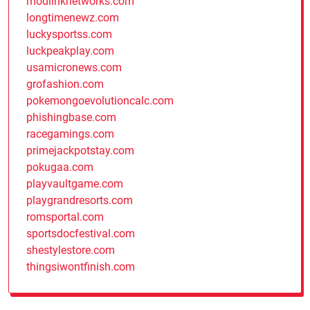
modlinknetworks.com
longtimenewz.com
luckysportss.com
luckpeakplay.com
usamicronews.com
grofashion.com
pokemongoevolutioncalc.com
phishingbase.com
racegamings.com
primejackpotstay.com
pokugaa.com
playvaultgame.com
playgrandresorts.com
romsportal.com
sportsdocfestival.com
shestylestore.com
thingsiwontfinish.com