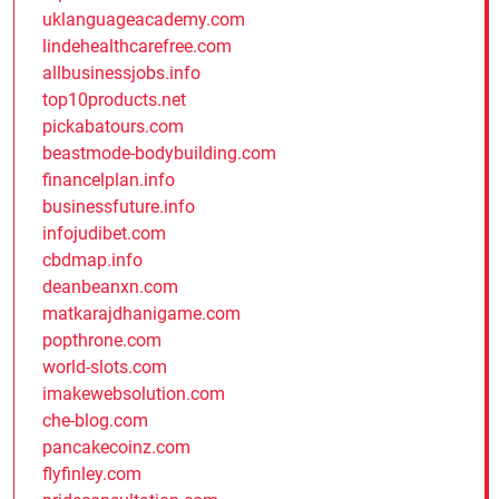
uklanguageacademy.com
lindehealthcarefree.com
allbusinessjobs.info
top10products.net
pickabatours.com
beastmode-bodybuilding.com
financelplan.info
businessfuture.info
infojudibet.com
cbdmap.info
deanbeanxn.com
matkarajdhanigame.com
popthrone.com
world-slots.com
imakewebsolution.com
che-blog.com
pancakecoinz.com
flyfinley.com