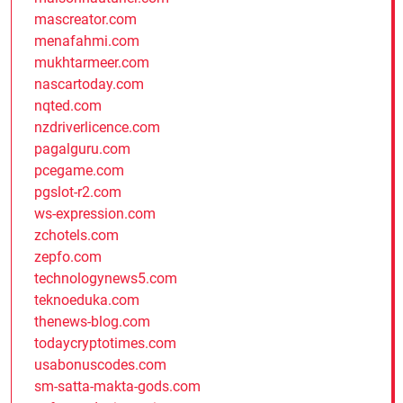
mascreator.com
menafahmi.com
mukhtarmeer.com
nascartoday.com
nqted.com
nzdriverlicence.com
pagalguru.com
pcegame.com
pgslot-r2.com
ws-expression.com
zchotels.com
zepfo.com
technologynews5.com
teknoeduka.com
thenews-blog.com
todaycryptotimes.com
usabonuscodes.com
sm-satta-makta-gods.com