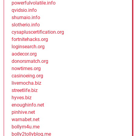
powerfulvolatile.info
qvidsio.info
shumaio.info
slotherio.info
cysapluscertification.org
fortnitehacks.org
loginsearch.org
aodecor.org
donorsmatch.org
nowtimes.org
casinoeing.org
livemocha.biz
streetlife.biz
hyves.biz
enoughinfo.net
pinhive.net
warnabet.net
bollym4u.me
bolly2tollyblog.me