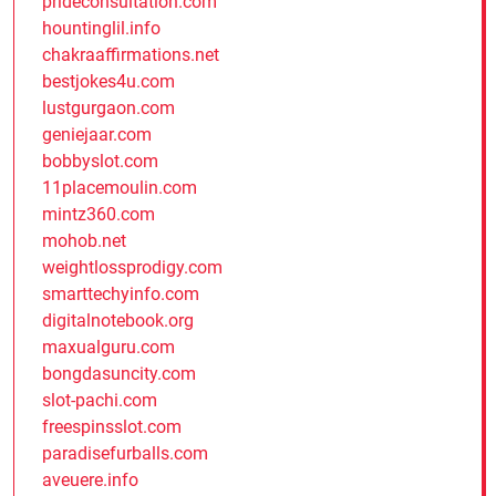
prideconsultation.com
hountinglil.info
chakraaffirmations.net
bestjokes4u.com
lustgurgaon.com
geniejaar.com
bobbyslot.com
11placemoulin.com
mintz360.com
mohob.net
weightlossprodigy.com
smarttechyinfo.com
digitalnotebook.org
maxualguru.com
bongdasuncity.com
slot-pachi.com
freespinsslot.com
paradisefurballs.com
aveuere.info