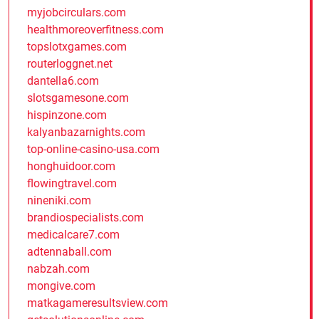
myjobcirculars.com
healthmoreoverfitness.com
topslotxgames.com
routerloggnet.net
dantella6.com
slotsgamesone.com
hispinzone.com
kalyanbazarnights.com
top-online-casino-usa.com
honghuidoor.com
flowingtravel.com
nineniki.com
brandiospecialists.com
medicalcare7.com
adtennaball.com
nabzah.com
mongive.com
matkagameresultsview.com