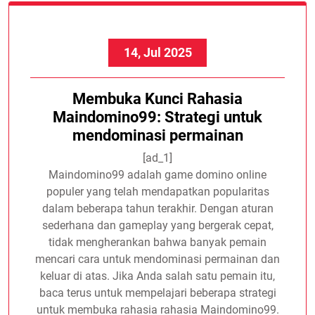
permainan
14, Jul 2025
Membuka Kunci Rahasia
Maindomino99: Strategi untuk
mendominasi permainan
[ad_1]
Maindomino99 adalah game domino online
populer yang telah mendapatkan popularitas
dalam beberapa tahun terakhir. Dengan aturan
sederhana dan gameplay yang bergerak cepat,
tidak mengherankan bahwa banyak pemain
mencari cara untuk mendominasi permainan dan
keluar di atas. Jika Anda salah satu pemain itu,
baca terus untuk mempelajari beberapa strategi
untuk membuka rahasia rahasia Maindomino99.