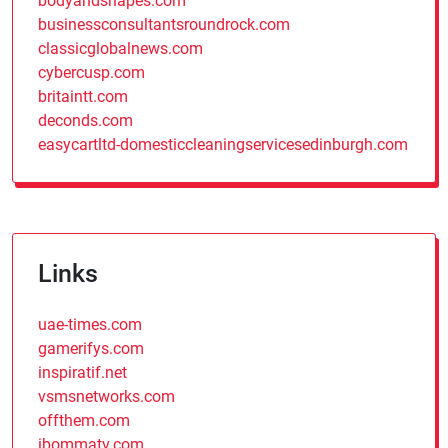
bodyandshapes.com
businessconsultantsroundrock.com
classicglobalnews.com
cybercusp.com
britaintt.com
deconds.com
easycartltd-domesticcleaningservicesedinburgh.com
Links
uae-times.com
gamerifys.com
inspiratif.net
vsmsnetworks.com
offthem.com
ibommatv.com