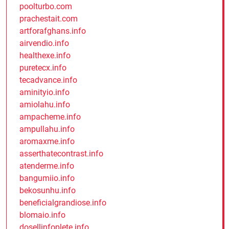
poolturbo.com
prachestait.com
artforafghans.info
airvendio.info
healthexe.info
puretecx.info
tecadvance.info
aminityio.info
amiolahu.info
ampacheme.info
ampullahu.info
aromaxme.info
asserthatecontrast.info
atenderme.info
bangumiio.info
bekosunhu.info
beneficialgrandiose.info
blomaio.info
dosellinfoplete.info