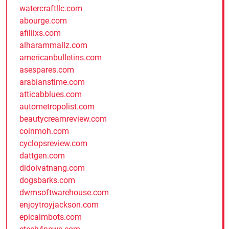
watercraftllc.com
abourge.com
afiliixs.com
alharammallz.com
americanbulletins.com
asespares.com
arabianstime.com
atticabblues.com
autometropolist.com
beautycreamreview.com
coinmoh.com
cyclopsreview.com
dattgen.com
didoivatnang.com
dogsbarks.com
dwmsoftwarehouse.com
enjoytroyjackson.com
epicaimbots.com