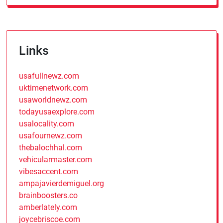
Links
usafullnewz.com
uktimenetwork.com
usaworldnewz.com
todayusaexplore.com
usalocality.com
usafournewz.com
thebalochhal.com
vehicularmaster.com
vibesaccent.com
ampajavierdemiguel.org
brainboosters.co
amberlately.com
joycebriscoe.com