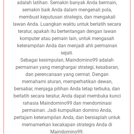
adalah latihan. Semakin banyak Anda bermain,
semakin baik Anda dalam mengenali pola,
membuat keputusan strategis, dan mengakali
lawan Anda. Luangkan waktu untuk berlatih secara
teratur, apakah itu bertentangan dengan lawan
komputer atau pemain lain, untuk mengasah
keterampilan Anda dan menjadi ahli permainan
sejati.
Sebagai kesimpulan, Maindomino99 adalah
permainan yang menghargai strategi, kesabaran,
dan perencanaan yang cermat. Dengan
memahami aturan, memperhatikan dewan,
bersabar, menjaga pilihan Anda tetap terbuka, dan
berlatih secara teratur, Anda dapat membuka kunci
rahasia Maindomino99 dan mendominasi
permainan. Jadi kumpulkan domino Anda,
pertajam keterampilan Anda, dan bersiaplah untuk
memamerkan kecakapan strategis Anda di
Maindomino99.