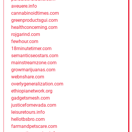
aveuere.info
cannabinoidtimes.com
greenproductsgui.com
healthconcerning.com
rojgarind.com
fewhour.com
18minutetimer.com
semanticseostars.com
mainstreamzone.com
growmarijuanas.com
webnshare.com
overlygeneralization.com
ethiopianetwork.org
gadgetsmesh.com
justicefornevada.com
leisuretours.info
hellotbsbro.com
farmandpetscare.com