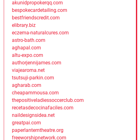
akunidpropokerqq.com
bespokecardetailing.com
bestfriendscredit.com
elibrary.biz
eczema-naturalcures.com
astro-bath.com
aghapal.com
altu-expo.com
authorjennijames.com
viajearoma.net
tsutsuji-parkin.com
agharab.com
cheapammousa.com
thepositiveladiessoccerclub.com
recetasdecocinafaciles.com
naildesignsidea.net
greatpai.com
paperlanterntheatre.org
freeworshipnetwork.com