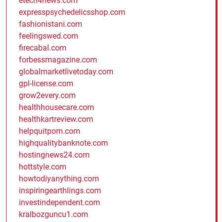
etech4news.com
expresspsychedelicsshop.com
fashionistani.com
feelingswed.com
firecabal.com
forbessmagazine.com
globalmarketlivetoday.com
gpl-license.com
grow2every.com
healthhousecare.com
healthkartreview.com
helpquitporn.com
highqualitybanknote.com
hostingnews24.com
hottstyle.com
howtodiyanything.com
inspiringearthlings.com
investindependent.com
kralbozguncu1.com