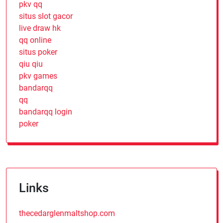
pkv qq
situs slot gacor
live draw hk
qq online
situs poker
qiu qiu
pkv games
bandarqq
qq
bandarqq login
poker
Links
thecedarglenmaltshop.com