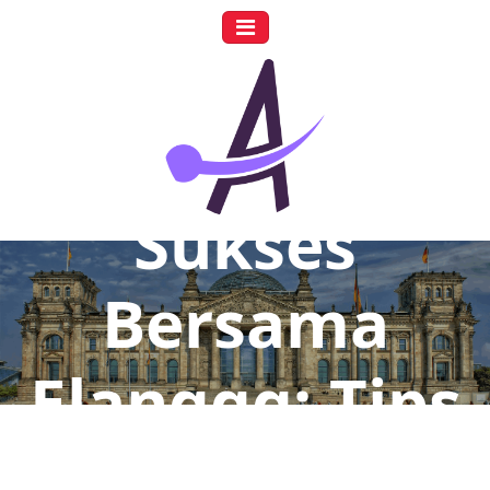
Skip
to
Membuka
content
Rahasia
Sukses
Bersama
Elangqq: Tips
dan Strategi