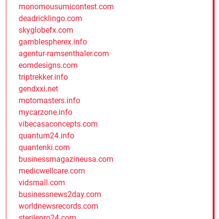
monomousumicontest.com
deadricklingo.com
skyglobefx.com
gamblespherex.info
agentur-ramsenthaler.com
eomdesigns.com
triptrekker.info
gendxxi.net
motomasters.info
mycarzone.info
vibecasaconcepts.com
quantum24.info
quantenki.com
businessmagazineusa.com
medicwellcare.com
vidsmall.com
businessnews2day.com
worldnewsrecords.com
sterilepro24.com