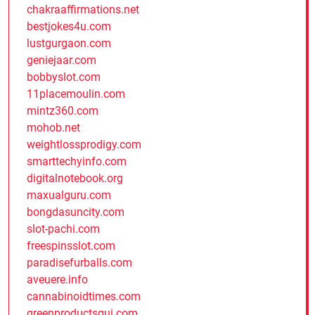
chakraaffirmations.net
bestjokes4u.com
lustgurgaon.com
geniejaar.com
bobbyslot.com
11placemoulin.com
mintz360.com
mohob.net
weightlossprodigy.com
smarttechyinfo.com
digitalnotebook.org
maxualguru.com
bongdasuncity.com
slot-pachi.com
freespinsslot.com
paradisefurballs.com
aveuere.info
cannabinoidtimes.com
greenproductsgui.com