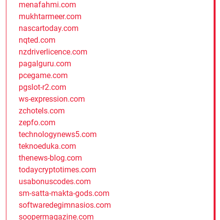
menafahmi.com
mukhtarmeer.com
nascartoday.com
nqted.com
nzdriverlicence.com
pagalguru.com
pcegame.com
pgslot-r2.com
ws-expression.com
zchotels.com
zepfo.com
technologynews5.com
teknoeduka.com
thenews-blog.com
todaycryptotimes.com
usabonuscodes.com
sm-satta-makta-gods.com
softwaredegimnasios.com
soopermagazine.com