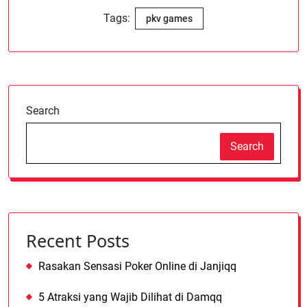
Tags:
pkv games
Search
Search
Recent Posts
Rasakan Sensasi Poker Online di Janjiqq
5 Atraksi yang Wajib Dilihat di Damqq