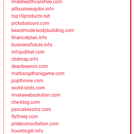
lindehealthcarefree.com
allbusinessjobs.info
top10products.net
pickabatours.com
beastmode-bodybuilding.com
financelplan.info
businessfuture.info
infojudibet.com
cbdmap.info
deanbeanxn.com
matkarajdhanigame.com
popthrone.com
world-slots.com
imakewebsolution.com
che-blog.com
pancakecoinz.com
flyfinley.com
prideconsultation.com
hountinglil.info