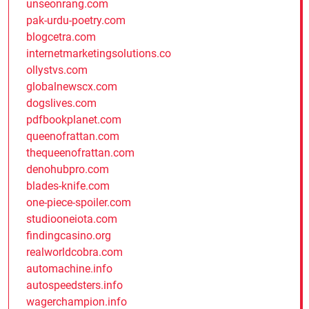
unseonrang.com
pak-urdu-poetry.com
blogcetra.com
internetmarketingsolutions.co
ollystvs.com
globalnewscx.com
dogslives.com
pdfbookplanet.com
queenofrattan.com
thequeenofrattan.com
denohubpro.com
blades-knife.com
one-piece-spoiler.com
studiooneiota.com
findingcasino.org
realworldcobra.com
automachine.info
autospeedsters.info
wagerchampion.info