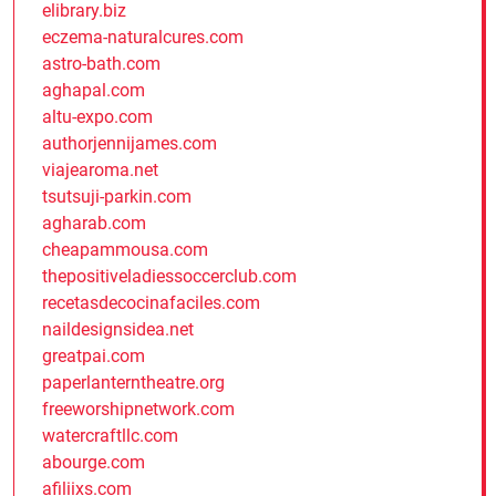
elibrary.biz
eczema-naturalcures.com
astro-bath.com
aghapal.com
altu-expo.com
authorjennijames.com
viajearoma.net
tsutsuji-parkin.com
agharab.com
cheapammousa.com
thepositiveladiessoccerclub.com
recetasdecocinafaciles.com
naildesignsidea.net
greatpai.com
paperlanterntheatre.org
freeworshipnetwork.com
watercraftllc.com
abourge.com
afiliixs.com