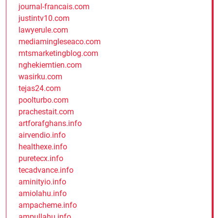
journal-francais.com
justintv10.com
lawyerule.com
mediamingleseaco.com
mtsmarketingblog.com
nghekiemtien.com
wasirku.com
tejas24.com
poolturbo.com
prachestait.com
artforafghans.info
airvendio.info
healthexe.info
puretecx.info
tecadvance.info
aminityio.info
amiolahu.info
ampacheme.info
ampullahu.info