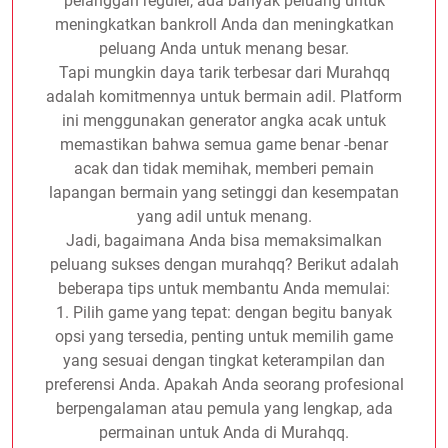
pelanggan reguler, ada banyak peluang untuk
meningkatkan bankroll Anda dan meningkatkan
peluang Anda untuk menang besar.
Tapi mungkin daya tarik terbesar dari Murahqq
adalah komitmennya untuk bermain adil. Platform
ini menggunakan generator angka acak untuk
memastikan bahwa semua game benar -benar
acak dan tidak memihak, memberi pemain
lapangan bermain yang setinggi dan kesempatan
yang adil untuk menang.
Jadi, bagaimana Anda bisa memaksimalkan
peluang sukses dengan murahqq? Berikut adalah
beberapa tips untuk membantu Anda memulai:
1. Pilih game yang tepat: dengan begitu banyak
opsi yang tersedia, penting untuk memilih game
yang sesuai dengan tingkat keterampilan dan
preferensi Anda. Apakah Anda seorang profesional
berpengalaman atau pemula yang lengkap, ada
permainan untuk Anda di Murahqq.