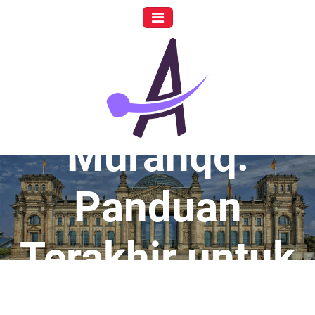
Skip
to
Menangkan
content
Besar Dengan
Murahqq:
Panduan
Terakhir untuk
Sukses dalam