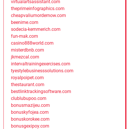
virtualartsassistant.com
theprimeinfographics.com
cheapvaliumordernow.com
beenime.com
sodecia-kemmerich.com
fun-mak.com
casino888world.com
misterdbnb.com
jkmezcal.com
intervaltrainingexercises.com
tyestylebusinesssolutions.com
royalpoipet.com
thestaurant.com
bestlinktrackingsoftware.com
clublubupoo.com
bonusmazijeu.com
bonuskyfojea.com
bonuskorokee.com
bonusgexipoy.com