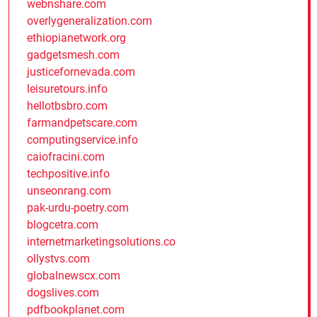
webnshare.com
overlygeneralization.com
ethiopianetwork.org
gadgetsmesh.com
justicefornevada.com
leisuretours.info
hellotbsbro.com
farmandpetscare.com
computingservice.info
caiofracini.com
techpositive.info
unseonrang.com
pak-urdu-poetry.com
blogcetra.com
internetmarketingsolutions.co
ollystvs.com
globalnewscx.com
dogslives.com
pdfbookplanet.com