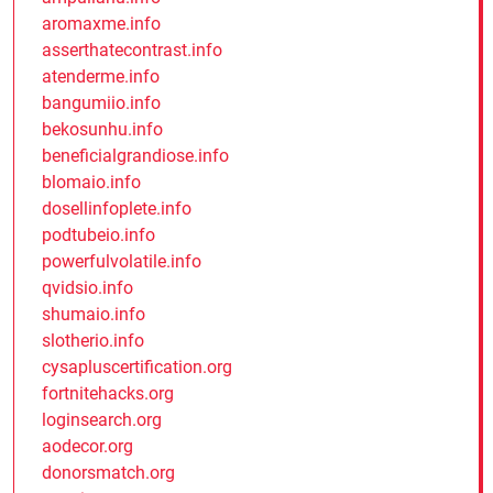
aromaxme.info
asserthatecontrast.info
atenderme.info
bangumiio.info
bekosunhu.info
beneficialgrandiose.info
blomaio.info
dosellinfoplete.info
podtubeio.info
powerfulvolatile.info
qvidsio.info
shumaio.info
slotherio.info
cysapluscertification.org
fortnitehacks.org
loginsearch.org
aodecor.org
donorsmatch.org