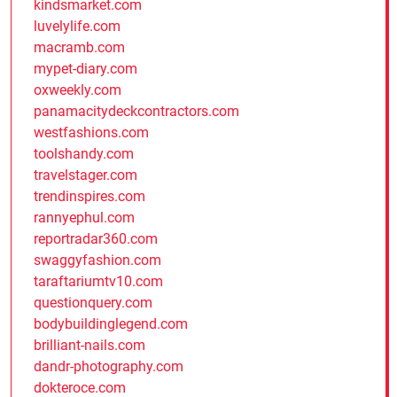
kindsmarket.com
luvelylife.com
macramb.com
mypet-diary.com
oxweekly.com
panamacitydeckcontractors.com
westfashions.com
toolshandy.com
travelstager.com
trendinspires.com
rannyephul.com
reportradar360.com
swaggyfashion.com
taraftariumtv10.com
questionquery.com
bodybuildinglegend.com
brilliant-nails.com
dandr-photography.com
dokteroce.com