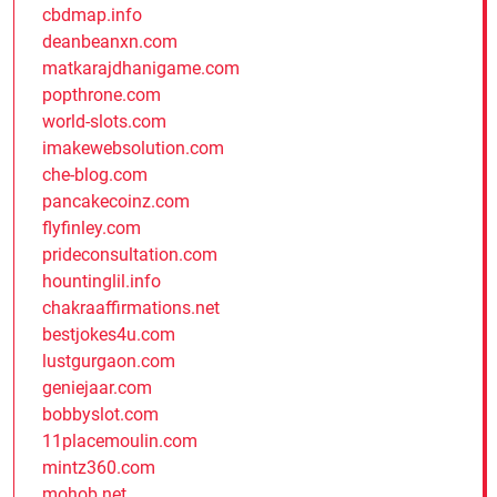
cbdmap.info
deanbeanxn.com
matkarajdhanigame.com
popthrone.com
world-slots.com
imakewebsolution.com
che-blog.com
pancakecoinz.com
flyfinley.com
prideconsultation.com
hountinglil.info
chakraaffirmations.net
bestjokes4u.com
lustgurgaon.com
geniejaar.com
bobbyslot.com
11placemoulin.com
mintz360.com
mohob.net