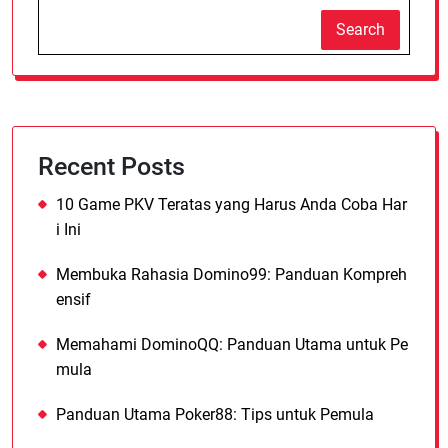
Search
Recent Posts
10 Game PKV Teratas yang Harus Anda Coba Har
i Ini
Membuka Rahasia Domino99: Panduan Kompreh
ensif
Memahami DominoQQ: Panduan Utama untuk Pe
mula
Panduan Utama Poker88: Tips untuk Pemula