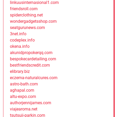
linkuusinternasional1.com
friendsroll.com
spiderclothing.net
wondergadgetsshop.com
seatgurunews.com
3net.info
codeplex.info
okena.info
akunidpropokerqq.com
bespokecardetailing.com
bestfriendscredit.com
elibrary.biz
eczema-naturalcures.com
astro-bath.com
aghapal.com
altu-expo.com
authorjennijames.com
viajearoma.net
tsutsuji-parkin.com