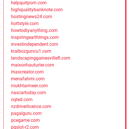
helpquitporn.com
highqualitybanknote.com
hostingnews24.com
hottstyle.com
howtodiyanything.com
inspiringearthlings.com
investindependent.com
kralbozguncu1.com
landscapinggainesvillefl.com
maisonhauturier.com
mascreator.com
menafahmi.com
mukhtarmeer.com
nascartoday.com
nqted.com
nzdriverlicence.com
pagalguru.com
pcegame.com
pgslot-r2.com