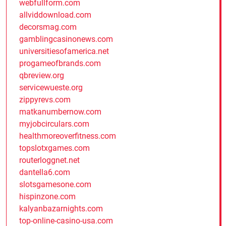
webfullform.com
allviddownload.com
decorsmag.com
gamblingcasinonews.com
universitiesofamerica.net
progameofbrands.com
qbreview.org
servicewueste.org
zippyrevs.com
matkanumbernow.com
myjobcirculars.com
healthmoreoverfitness.com
topslotxgames.com
routerloggnet.net
dantella6.com
slotsgamesone.com
hispinzone.com
kalyanbazarnights.com
top-online-casino-usa.com