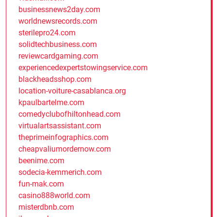
businessnews2day.com
worldnewsrecords.com
sterilepro24.com
solidtechbusiness.com
reviewcardgaming.com
experiencedexpertstowingservice.com
blackheadsshop.com
location-voiture-casablanca.org
kpaulbartelme.com
comedyclubofhiltonhead.com
virtualartsassistant.com
theprimeinfographics.com
cheapvaliumordernow.com
beenime.com
sodecia-kemmerich.com
fun-mak.com
casino888world.com
misterdbnb.com