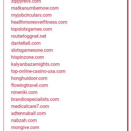
zippyrevs.com
matkanumbernow.com
myjobcirculars.com
healthmoreoverfitness.com
topslotxgames.com
routerloggnet.net
dantella6.com
slotsgamesone.com
hispinzone.com
kalyanbazarnights.com
top-online-casino-usa.com
honghuidoor.com
flowingtravel.com
nineniki.com
brandiospecialists.com
medicalcare7.com
adtennaball.com
nabzah.com
mongive.com