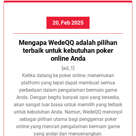
Anda
20, Feb 2025
Mengapa WedeQQ adalah pilihan
terbaik untuk kebutuhan poker
online Anda
[ad_1]
Ketika datang ke poker online, menemukan
platform yang tepat dapat membuat semua
perbedaan dalam pengalaman bermain game
Anda. Dengan begitu banyak opsi yang tersedia,
akan sangat luar biasa untuk memilih yang terbaik
untuk kebutuhan Anda. Namun, WedeQQ menonjol
sebagai pilihan utama bagi penggemar poker
online yang mencari pengalaman bermain game
yang andal dan menyenangkan.