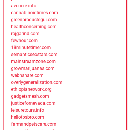
aveuere.info
cannabinoidtimes.com
greenproductsgui.com
healthconcerning.com
rojgarind.com
fewhour.com
18minutetimer.com
semanticseostars.com
mainstreamzone.com
growmarijuanas.com
webnshare.com
overlygeneralization.com
ethiopianetwork.org
gadgetsmesh.com
justicefornevada.com
leisuretours.info
hellotbsbro.com
farmandpetscare.com