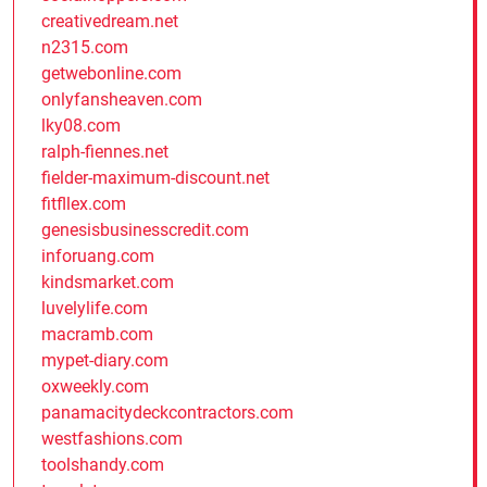
creativedream.net
n2315.com
getwebonline.com
onlyfansheaven.com
lky08.com
ralph-fiennes.net
fielder-maximum-discount.net
fitfllex.com
genesisbusinesscredit.com
inforuang.com
kindsmarket.com
luvelylife.com
macramb.com
mypet-diary.com
oxweekly.com
panamacitydeckcontractors.com
westfashions.com
toolshandy.com