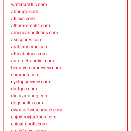
watercraftllc.com
abourge.com
afiliixs.com
alharammallz.com
americanbulletins.com
asespares.com
arabianstime.com
atticabblues.com
autometropolist.com
beautycreamreview.com
coinmoh.com
cyclopsreview.com
dattgen.com
didoivatnang.com
dogsbarks.com
dwmsoftwarehouse.com
enjoytroyjackson.com
epicaimbots.com
etech4news.com