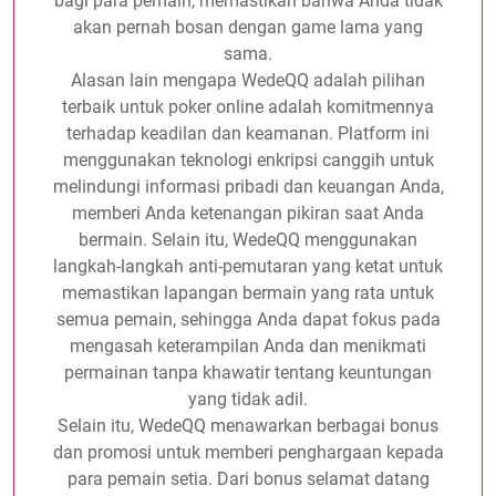
bagi para pemain, memastikan bahwa Anda tidak
akan pernah bosan dengan game lama yang
sama.
Alasan lain mengapa WedeQQ adalah pilihan
terbaik untuk poker online adalah komitmennya
terhadap keadilan dan keamanan. Platform ini
menggunakan teknologi enkripsi canggih untuk
melindungi informasi pribadi dan keuangan Anda,
memberi Anda ketenangan pikiran saat Anda
bermain. Selain itu, WedeQQ menggunakan
langkah-langkah anti-pemutaran yang ketat untuk
memastikan lapangan bermain yang rata untuk
semua pemain, sehingga Anda dapat fokus pada
mengasah keterampilan Anda dan menikmati
permainan tanpa khawatir tentang keuntungan
yang tidak adil.
Selain itu, WedeQQ menawarkan berbagai bonus
dan promosi untuk memberi penghargaan kepada
para pemain setia. Dari bonus selamat datang