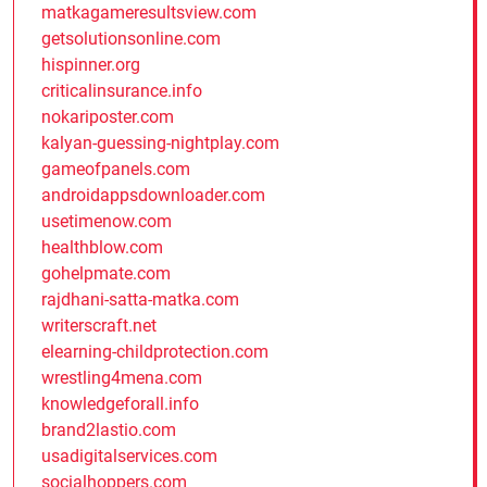
matkagameresultsview.com
getsolutionsonline.com
hispinner.org
criticalinsurance.info
nokariposter.com
kalyan-guessing-nightplay.com
gameofpanels.com
androidappsdownloader.com
usetimenow.com
healthblow.com
gohelpmate.com
rajdhani-satta-matka.com
writerscraft.net
elearning-childprotection.com
wrestling4mena.com
knowledgeforall.info
brand2lastio.com
usadigitalservices.com
socialhoppers.com