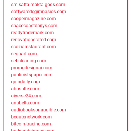
sm-satta-makta-gods.com
softwaredegimnasios.com
soopermagazine.com
spacecoastdailys.com
readytrademark.com
renovationsrated.com
scoziarestaurant.com
seohart.com
set-cleaning.com
promodesignai.com
publicistspaper.com
quindaily.com
abosulte.com
aiverse24.com
anubella.com
audiobooksonaudible.com
beautenetwork.com
bitcoin-tracing.com
bodyandshapes.com