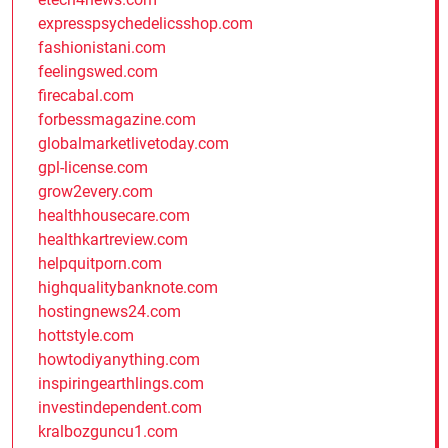
expresspsychedelicsshop.com
fashionistani.com
feelingswed.com
firecabal.com
forbessmagazine.com
globalmarketlivetoday.com
gpl-license.com
grow2every.com
healthhousecare.com
healthkartreview.com
helpquitporn.com
highqualitybanknote.com
hostingnews24.com
hottstyle.com
howtodiyanything.com
inspiringearthlings.com
investindependent.com
kralbozguncu1.com