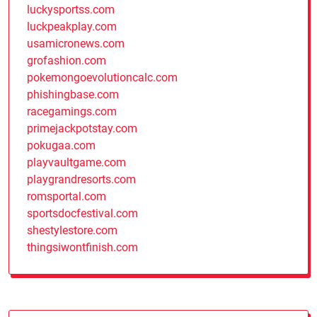
luckysportss.com
luckpeakplay.com
usamicronews.com
grofashion.com
pokemongoevolutioncalc.com
phishingbase.com
racegamings.com
primejackpotstay.com
pokugaa.com
playvaultgame.com
playgrandresorts.com
romsportal.com
sportsdocfestival.com
shestylestore.com
thingsiwontfinish.com