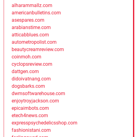
alharammallz.com
americanbulletins.com
asespares.com
arabianstime.com
atticabblues.com
autometropolist.com
beautycreamreview.com
coinmoh.com
cyclopsreview.com
dattgen.com
didoivatnang.com
dogsbarks.com
dwmsoftwarehouse.com
enjoytroyjackson.com
epicaimbots.com
etech4news.com
expresspsychedelicsshop.com
fashionistani.com