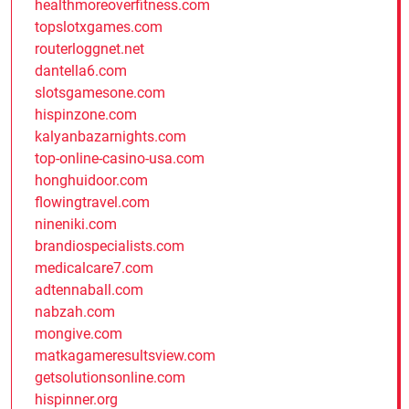
healthmoreoverfitness.com
topslotxgames.com
routerloggnet.net
dantella6.com
slotsgamesone.com
hispinzone.com
kalyanbazarnights.com
top-online-casino-usa.com
honghuidoor.com
flowingtravel.com
nineniki.com
brandiospecialists.com
medicalcare7.com
adtennaball.com
nabzah.com
mongive.com
matkagameresultsview.com
getsolutionsonline.com
hispinner.org