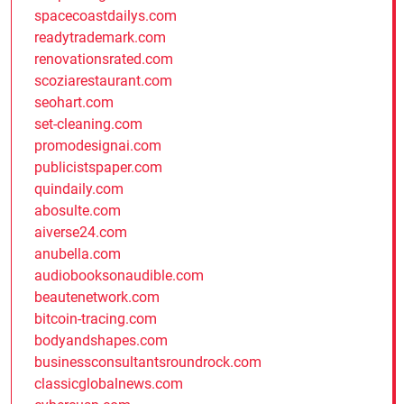
spacecoastdailys.com
readytrademark.com
renovationsrated.com
scoziarestaurant.com
seohart.com
set-cleaning.com
promodesignai.com
publicistspaper.com
quindaily.com
abosulte.com
aiverse24.com
anubella.com
audiobooksonaudible.com
beautenetwork.com
bitcoin-tracing.com
bodyandshapes.com
businessconsultantsroundrock.com
classicglobalnews.com