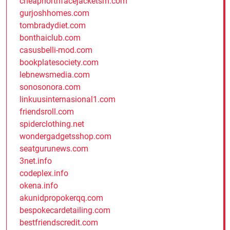
cheapnorthfacejacketsm.com
gurjoshhomes.com
tombradydiet.com
bonthaiclub.com
casusbelli-mod.com
bookplatesociety.com
lebnewsmedia.com
sonosonora.com
linkuusinternasional1.com
friendsroll.com
spiderclothing.net
wondergadgetsshop.com
seatgurunews.com
3net.info
codeplex.info
okena.info
akunidpropokerqq.com
bespokecardetailing.com
bestfriendscredit.com