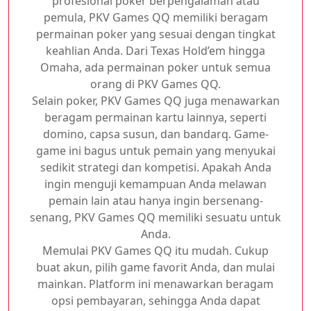
profesional poker berpengalaman atau
pemula, PKV Games QQ memiliki beragam
permainan poker yang sesuai dengan tingkat
keahlian Anda. Dari Texas Hold’em hingga
Omaha, ada permainan poker untuk semua
orang di PKV Games QQ.
Selain poker, PKV Games QQ juga menawarkan
beragam permainan kartu lainnya, seperti
domino, capsa susun, dan bandarq. Game-
game ini bagus untuk pemain yang menyukai
sedikit strategi dan kompetisi. Apakah Anda
ingin menguji kemampuan Anda melawan
pemain lain atau hanya ingin bersenang-
senang, PKV Games QQ memiliki sesuatu untuk
Anda.
Memulai PKV Games QQ itu mudah. Cukup
buat akun, pilih game favorit Anda, dan mulai
mainkan. Platform ini menawarkan beragam
opsi pembayaran, sehingga Anda dapat