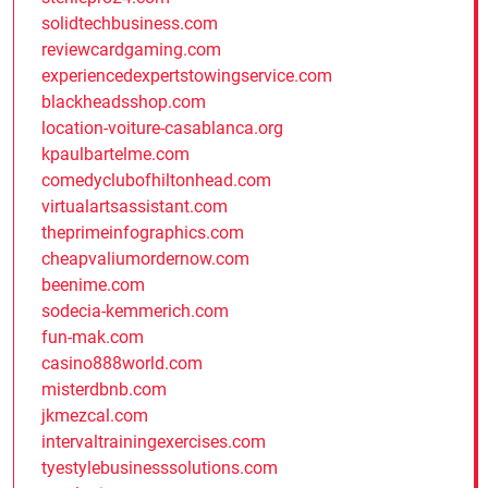
solidtechbusiness.com
reviewcardgaming.com
experiencedexpertstowingservice.com
blackheadsshop.com
location-voiture-casablanca.org
kpaulbartelme.com
comedyclubofhiltonhead.com
virtualartsassistant.com
theprimeinfographics.com
cheapvaliumordernow.com
beenime.com
sodecia-kemmerich.com
fun-mak.com
casino888world.com
misterdbnb.com
jkmezcal.com
intervaltrainingexercises.com
tyestylebusinesssolutions.com