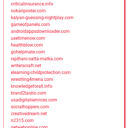
criticalinsurance.info
nokariposter.com
kalyan-guessing-nightplay.com
gameofpanels.com
androidappsdownloader.com
usetimenow.com
healthblow.com
gohelpmate.com
rajdhani-satta-matka.com
writerscraft.net
elearning-childprotection.com
wrestling4mena.com
knowledgeforall.info
brand2lastio.com
usadigitalservices.com
socialhoppers.com
creativedream.net
n2315.com
getwebonline.com