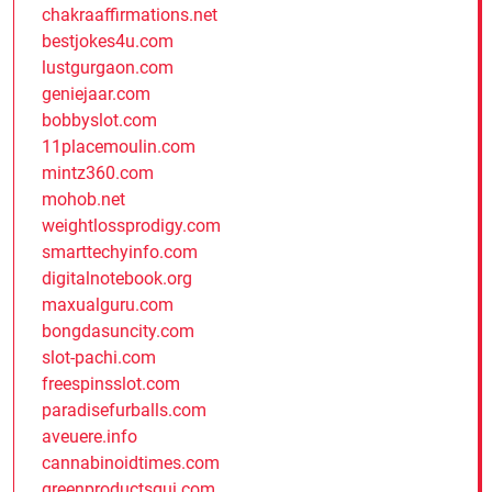
chakraaffirmations.net
bestjokes4u.com
lustgurgaon.com
geniejaar.com
bobbyslot.com
11placemoulin.com
mintz360.com
mohob.net
weightlossprodigy.com
smarttechyinfo.com
digitalnotebook.org
maxualguru.com
bongdasuncity.com
slot-pachi.com
freespinsslot.com
paradisefurballs.com
aveuere.info
cannabinoidtimes.com
greenproductsgui.com