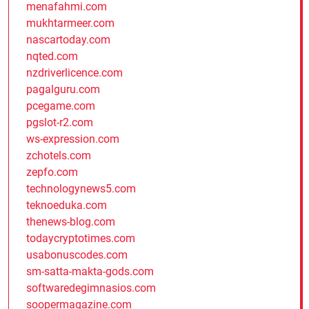
menafahmi.com
mukhtarmeer.com
nascartoday.com
nqted.com
nzdriverlicence.com
pagalguru.com
pcegame.com
pgslot-r2.com
ws-expression.com
zchotels.com
zepfo.com
technologynews5.com
teknoeduka.com
thenews-blog.com
todaycryptotimes.com
usabonuscodes.com
sm-satta-makta-gods.com
softwaredegimnasios.com
soopermagazine.com