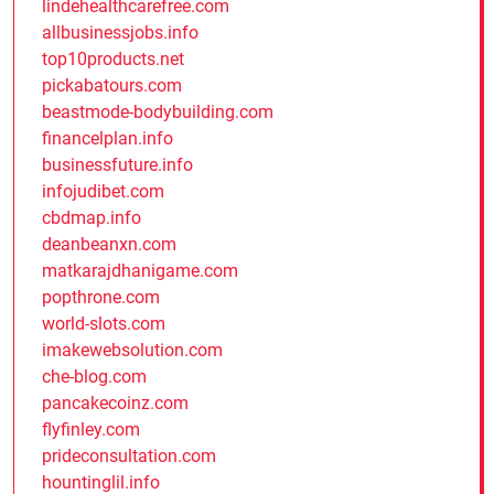
lindehealthcarefree.com
allbusinessjobs.info
top10products.net
pickabatours.com
beastmode-bodybuilding.com
financelplan.info
businessfuture.info
infojudibet.com
cbdmap.info
deanbeanxn.com
matkarajdhanigame.com
popthrone.com
world-slots.com
imakewebsolution.com
che-blog.com
pancakecoinz.com
flyfinley.com
prideconsultation.com
hountinglil.info