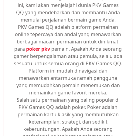
ini, kami akan menjelajahi dunia PKV Games
QQ yang mendebarkan dan membantu Anda
memulai perjalanan bermain game Anda.
PKV Games QQ adalah platform permainan
online tepercaya dan andal yang menawarkan
berbagai macam permainan untuk dinikmati
para
poker pkv
pemain. Apakah Anda seorang
gamer berpengalaman atau pemula, selalu ada
sesuatu untuk semua orang di PKV Games QQ.
Platform ini mudah dinavigasi dan
menawarkan antarmuka ramah pengguna
yang memudahkan pemain menemukan dan
memainkan game favorit mereka.
Salah satu permainan yang paling populer di
PKV Games QQ adalah poker. Poker adalah
permainan kartu klasik yang membutuhkan
keterampilan, strategi, dan sedikit
keberuntungan. Apakah Anda seorang