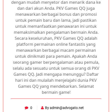
dengan mudah menyetor dan menarik dana ke
dan dari akun Anda. PKV Games QQ juga
menawarkan berbagai bonus dan promosi
untuk pemain baru dan lama, jadi pastikan
untuk memanfaatkan penawaran ini untuk
memaksimalkan pengalaman bermain Anda.
Secara keseluruhan, PKV Games QQ adalah
platform permainan online fantastis yang
menawarkan berbagai macam permainan
untuk dinikmati para pemain. Apakah Anda
seorang gamer berpengalaman atau pemula,
selalu ada sesuatu untuk semua orang di PKV
Games QQ. Jadi mengapa menunggu? Daftar
hari ini dan mulailah menjelajahi dunia PKV
Games QQ yang mendebarkan. Selamat
bermain game!
0
By
admin@advogato.net