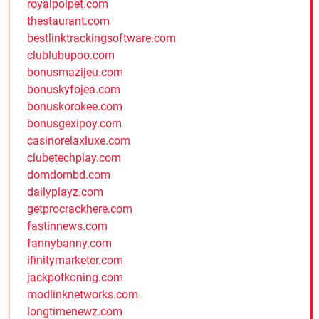
royalpoipet.com
thestaurant.com
bestlinktrackingsoftware.com
clublubupoo.com
bonusmazijeu.com
bonuskyfojea.com
bonuskorokee.com
bonusgexipoy.com
casinorelaxluxe.com
clubetechplay.com
domdombd.com
dailyplayz.com
getprocrackhere.com
fastinnews.com
fannybanny.com
ifinitymarketer.com
jackpotkoning.com
modlinknetworks.com
longtimenewz.com