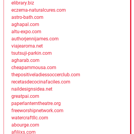
elibrary.biz
eczema-naturalcures.com
astro-bath.com
aghapal.com
altu-expo.com
authorjennijames.com
viajearoma.net
tsutsuji-parkin.com
agharab.com
cheapammousa.com
thepositiveladiessoccerclub.com
recetasdecocinafaciles.com
naildesignsidea.net
greatpai.com
paperlanterntheatre.org
freeworshipnetwork.com
watercraftllc.com
abourge.com
afiliixs.com