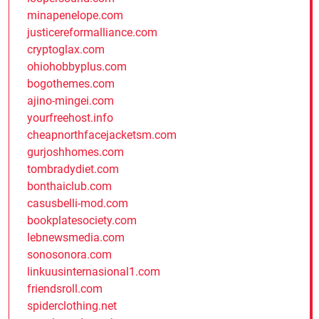
minapenelope.com
justicereformalliance.com
cryptoglax.com
ohiohobbyplus.com
bogothemes.com
ajino-mingei.com
yourfreehost.info
cheapnorthfacejacketsm.com
gurjoshhomes.com
tombradydiet.com
bonthaiclub.com
casusbelli-mod.com
bookplatesociety.com
lebnewsmedia.com
sonosonora.com
linkuusinternasional1.com
friendsroll.com
spiderclothing.net