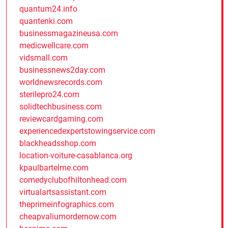
quantum24.info
quantenki.com
businessmagazineusa.com
medicwellcare.com
vidsmall.com
businessnews2day.com
worldnewsrecords.com
sterilepro24.com
solidtechbusiness.com
reviewcardgaming.com
experiencedexpertstowingservice.com
blackheadsshop.com
location-voiture-casablanca.org
kpaulbartelme.com
comedyclubofhiltonhead.com
virtualartsassistant.com
theprimeinfographics.com
cheapvaliumordernow.com