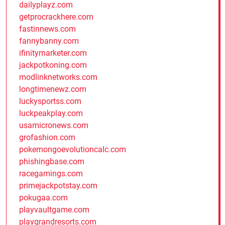
dailyplayz.com
getprocrackhere.com
fastinnews.com
fannybanny.com
ifinitymarketer.com
jackpotkoning.com
modlinknetworks.com
longtimenewz.com
luckysportss.com
luckpeakplay.com
usamicronews.com
grofashion.com
pokemongoevolutioncalc.com
phishingbase.com
racegamings.com
primejackpotstay.com
pokugaa.com
playvaultgame.com
playgrandresorts.com