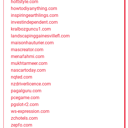
hottstyle.com
howtodiyanything.com
inspiringearthlings.com
investindependent.com
kralbozguncu1.com
landscapinggainesvillefl.com
maisonhauturier.com
mascreator.com
menafahmi.com
mukhtarmeer.com
nascartoday.com
nqted.com
nzdriverlicence.com
pagalguru.com
pcegame.com
pgslot-r2.com
ws-expression.com
zchotels.com
zepfo.com