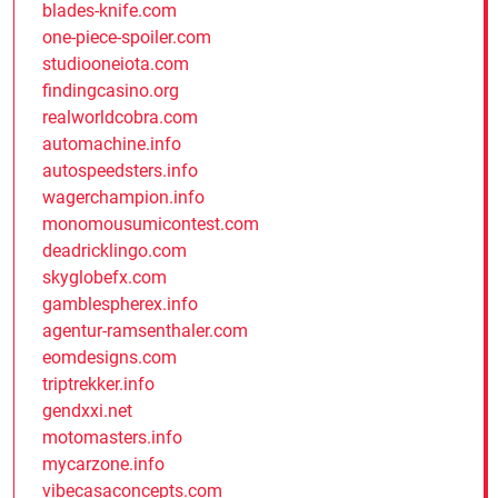
blades-knife.com
one-piece-spoiler.com
studiooneiota.com
findingcasino.org
realworldcobra.com
automachine.info
autospeedsters.info
wagerchampion.info
monomousumicontest.com
deadricklingo.com
skyglobefx.com
gamblespherex.info
agentur-ramsenthaler.com
eomdesigns.com
triptrekker.info
gendxxi.net
motomasters.info
mycarzone.info
vibecasaconcepts.com