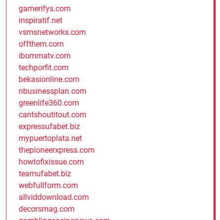
gamerifys.com
inspiratif.net
vsmsnetworks.com
offthem.com
ibommatv.com
techporfit.com
bekasionline.com
nbusinessplan.com
greenlife360.com
cantshoutitout.com
expressufabet.biz
mypuertoplata.net
thepioneerxpress.com
howtofixissue.com
teamufabet.biz
webfullform.com
allviddownload.com
decorsmag.com