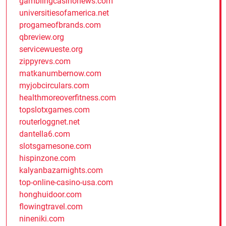
gamblingcasinonews.com
universitiesofamerica.net
progameofbrands.com
qbreview.org
servicewueste.org
zippyrevs.com
matkanumbernow.com
myjobcirculars.com
healthmoreoverfitness.com
topslotxgames.com
routerloggnet.net
dantella6.com
slotsgamesone.com
hispinzone.com
kalyanbazarnights.com
top-online-casino-usa.com
honghuidoor.com
flowingtravel.com
nineniki.com