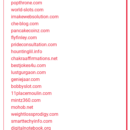
popthrone.com
world-slots.com
imakewebsolution.com
che-blog.com
pancakecoinz.com
flyfinley.com
prideconsultation.com
hountinglil.info
chakraaffirmations.net
bestjokes4u.com
lustgurgaon.com
geniejaar.com
bobbyslot.com
11placemoulin.com
mintz360.com
mohob.net
weightlossprodigy.com
smarttechyinfo.com
digitalnotebook.org