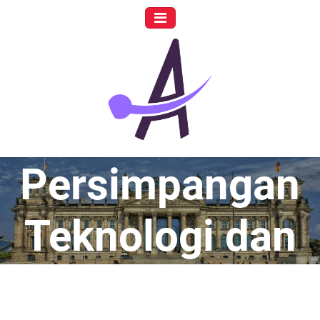
Skip
to
content
Menjelajahi
Persimpangan
Teknologi dan
Artisqq