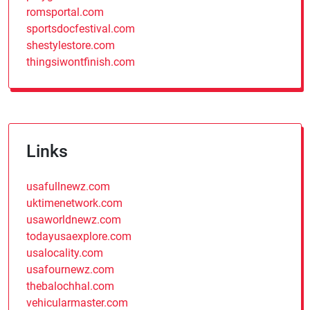
romsportal.com
sportsdocfestival.com
shestylestore.com
thingsiwontfinish.com
Links
usafullnewz.com
uktimenetwork.com
usaworldnewz.com
todayusaexplore.com
usalocality.com
usafournewz.com
thebalochhal.com
vehicularmaster.com