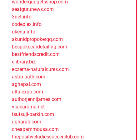
wondergadgetsshop.com
seatgurunews.com
3net.info
codeplex.info
okena.info
akunidpropokerqq.com
bespokecardetailing.com
bestfriendscredit.com
elibrary.biz
eczema-naturalcures.com
astro-bath.com
aghapal.com
altu-expo.com
authorjennijames.com
viajearoma.net
tsutsuji-parkin.com
agharab.com
cheapammousa.com
thepositiveladiessoccerclub.com