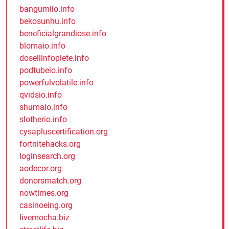
bangumiio.info
bekosunhu.info
beneficialgrandiose.info
blomaio.info
dosellinfoplete.info
podtubeio.info
powerfulvolatile.info
qvidsio.info
shumaio.info
slotherio.info
cysapluscertification.org
fortnitehacks.org
loginsearch.org
aodecor.org
donorsmatch.org
nowtimes.org
casinoeing.org
livemocha.biz