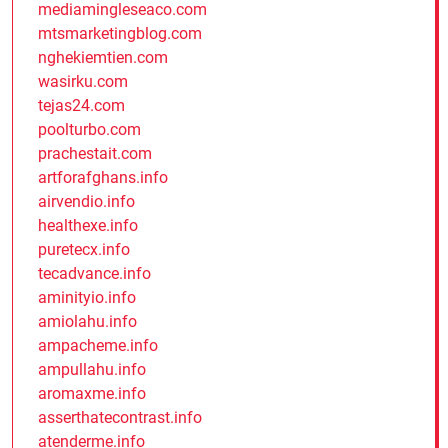
mediamingleseaco.com
mtsmarketingblog.com
nghekiemtien.com
wasirku.com
tejas24.com
poolturbo.com
prachestait.com
artforafghans.info
airvendio.info
healthexe.info
puretecx.info
tecadvance.info
aminityio.info
amiolahu.info
ampacheme.info
ampullahu.info
aromaxme.info
asserthatecontrast.info
atenderme.info