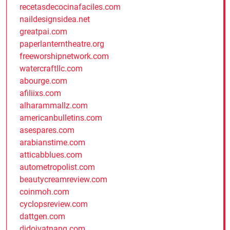
recetasdecocinafaciles.com
naildesignsidea.net
greatpai.com
paperlanterntheatre.org
freeworshipnetwork.com
watercraftllc.com
abourge.com
afiliixs.com
alharammallz.com
americanbulletins.com
asespares.com
arabianstime.com
atticabblues.com
autometropolist.com
beautycreamreview.com
coinmoh.com
cyclopsreview.com
dattgen.com
didoivatnang.com