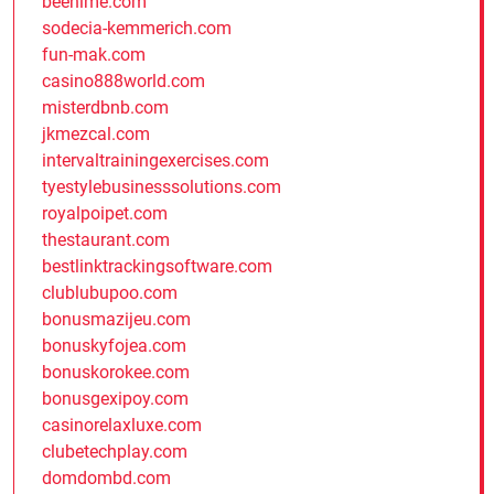
beenime.com
sodecia-kemmerich.com
fun-mak.com
casino888world.com
misterdbnb.com
jkmezcal.com
intervaltrainingexercises.com
tyestylebusinesssolutions.com
royalpoipet.com
thestaurant.com
bestlinktrackingsoftware.com
clublubupoo.com
bonusmazijeu.com
bonuskyfojea.com
bonuskorokee.com
bonusgexipoy.com
casinorelaxluxe.com
clubetechplay.com
domdombd.com