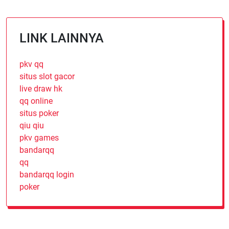
LINK LAINNYA
pkv qq
situs slot gacor
live draw hk
qq online
situs poker
qiu qiu
pkv games
bandarqq
qq
bandarqq login
poker