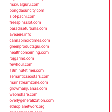
maxualguru.com
bongdasuncity.com
slot-pachi.com
freespinsslot.com
paradisefurballs.com
aveuere.info
cannabinoidtimes.com
greenproductsgui.com
healthconcerning.com
rojgarind.com
fewhour.com
18minutetimer.com
semanticseostars.com
mainstreamzone.com
growmarijuanas.com
webnshare.com
overlygeneralization.com
ethiopianetwork.org