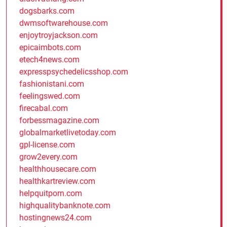
dogsbarks.com
dwmsoftwarehouse.com
enjoytroyjackson.com
epicaimbots.com
etech4news.com
expresspsychedelicsshop.com
fashionistani.com
feelingswed.com
firecabal.com
forbessmagazine.com
globalmarketlivetoday.com
gpl-license.com
grow2every.com
healthhousecare.com
healthkartreview.com
helpquitporn.com
highqualitybanknote.com
hostingnews24.com