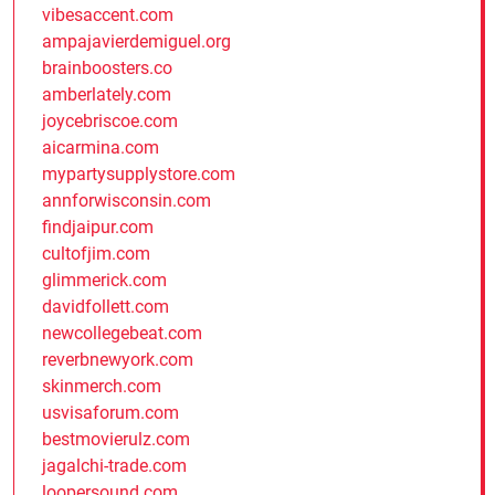
vibesaccent.com
ampajavierdemiguel.org
brainboosters.co
amberlately.com
joycebriscoe.com
aicarmina.com
mypartysupplystore.com
annforwisconsin.com
findjaipur.com
cultofjim.com
glimmerick.com
davidfollett.com
newcollegebeat.com
reverbnewyork.com
skinmerch.com
usvisaforum.com
bestmovierulz.com
jagalchi-trade.com
loopersound.com