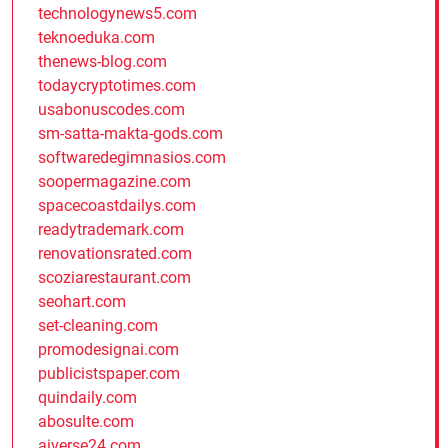
technologynews5.com
teknoeduka.com
thenews-blog.com
todaycryptotimes.com
usabonuscodes.com
sm-satta-makta-gods.com
softwaredegimnasios.com
soopermagazine.com
spacecoastdailys.com
readytrademark.com
renovationsrated.com
scoziarestaurant.com
seohart.com
set-cleaning.com
promodesignai.com
publicistspaper.com
quindaily.com
abosulte.com
aiverse24.com