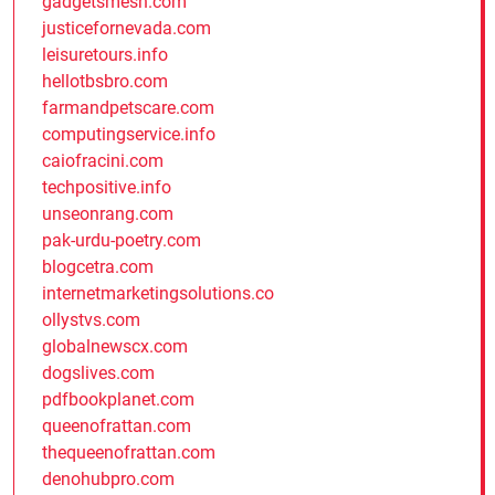
gadgetsmesh.com
justicefornevada.com
leisuretours.info
hellotbsbro.com
farmandpetscare.com
computingservice.info
caiofracini.com
techpositive.info
unseonrang.com
pak-urdu-poetry.com
blogcetra.com
internetmarketingsolutions.co
ollystvs.com
globalnewscx.com
dogslives.com
pdfbookplanet.com
queenofrattan.com
thequeenofrattan.com
denohubpro.com