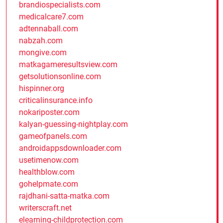
brandiospecialists.com
medicalcare7.com
adtennaball.com
nabzah.com
mongive.com
matkagameresultsview.com
getsolutionsonline.com
hispinner.org
criticalinsurance.info
nokariposter.com
kalyan-guessing-nightplay.com
gameofpanels.com
androidappsdownloader.com
usetimenow.com
healthblow.com
gohelpmate.com
rajdhani-satta-matka.com
writerscraft.net
elearning-childprotection.com