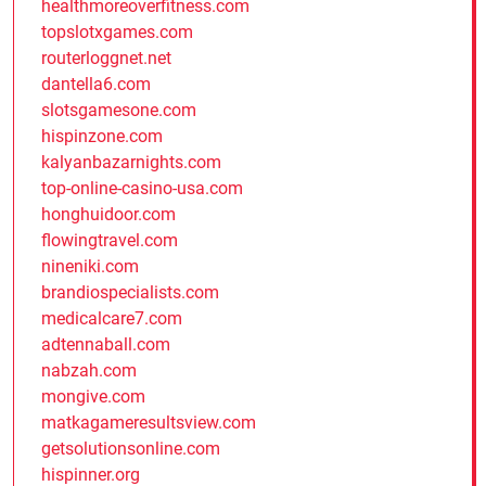
healthmoreoverfitness.com
topslotxgames.com
routerloggnet.net
dantella6.com
slotsgamesone.com
hispinzone.com
kalyanbazarnights.com
top-online-casino-usa.com
honghuidoor.com
flowingtravel.com
nineniki.com
brandiospecialists.com
medicalcare7.com
adtennaball.com
nabzah.com
mongive.com
matkagameresultsview.com
getsolutionsonline.com
hispinner.org