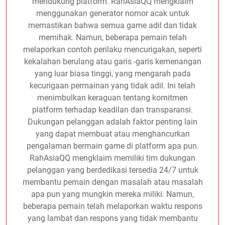
mendukung platform. RahAsiaQQ mengklaim
menggunakan generator nomor acak untuk
memastikan bahwa semua game adil dan tidak
memihak. Namun, beberapa pemain telah
melaporkan contoh perilaku mencurigakan, seperti
kekalahan berulang atau garis -garis kemenangan
yang luar biasa tinggi, yang mengarah pada
kecurigaan permainan yang tidak adil. Ini telah
menimbulkan keraguan tentang komitmen
platform terhadap keadilan dan transparansi.
Dukungan pelanggan adalah faktor penting lain
yang dapat membuat atau menghancurkan
pengalaman bermain game di platform apa pun.
RahAsiaQQ mengklaim memiliki tim dukungan
pelanggan yang berdedikasi tersedia 24/7 untuk
membantu pemain dengan masalah atau masalah
apa pun yang mungkin mereka miliki. Namun,
beberapa pemain telah melaporkan waktu respons
yang lambat dan respons yang tidak membantu