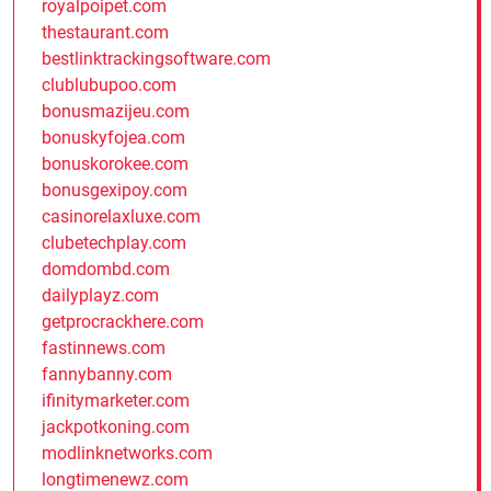
royalpoipet.com
thestaurant.com
bestlinktrackingsoftware.com
clublubupoo.com
bonusmazijeu.com
bonuskyfojea.com
bonuskorokee.com
bonusgexipoy.com
casinorelaxluxe.com
clubetechplay.com
domdombd.com
dailyplayz.com
getprocrackhere.com
fastinnews.com
fannybanny.com
ifinitymarketer.com
jackpotkoning.com
modlinknetworks.com
longtimenewz.com