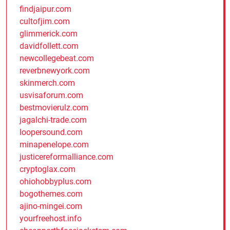
findjaipur.com
cultofjim.com
glimmerick.com
davidfollett.com
newcollegebeat.com
reverbnewyork.com
skinmerch.com
usvisaforum.com
bestmovierulz.com
jagalchi-trade.com
loopersound.com
minapenelope.com
justicereformalliance.com
cryptoglax.com
ohiohobbyplus.com
bogothemes.com
ajino-mingei.com
yourfreehost.info