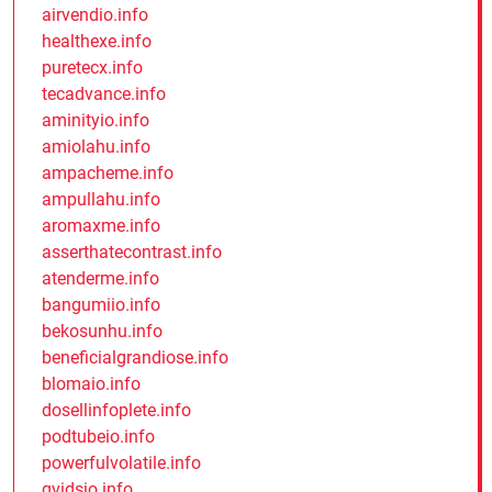
airvendio.info
healthexe.info
puretecx.info
tecadvance.info
aminityio.info
amiolahu.info
ampacheme.info
ampullahu.info
aromaxme.info
asserthatecontrast.info
atenderme.info
bangumiio.info
bekosunhu.info
beneficialgrandiose.info
blomaio.info
dosellinfoplete.info
podtubeio.info
powerfulvolatile.info
qvidsio.info