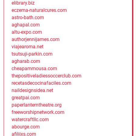
elibrary.biz
eczema-naturalcures.com
astro-bath.com
aghapal.com
altu-expo.com
authorjennijames.com
viajearoma.net
tsutsuji-parkin.com
agharab.com
cheapammousa.com
thepositiveladiessoccerclub.com
recetasdecocinafaciles.com
naildesignsidea.net
greatpai.com
paperlanterntheatre.org
freeworshipnetwork.com
watercraftllc.com
abourge.com
afiliixs.com