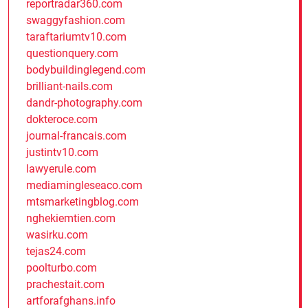
reportradar360.com
swaggyfashion.com
taraftariumtv10.com
questionquery.com
bodybuildinglegend.com
brilliant-nails.com
dandr-photography.com
dokteroce.com
journal-francais.com
justintv10.com
lawyerule.com
mediamingleseaco.com
mtsmarketingblog.com
nghekiemtien.com
wasirku.com
tejas24.com
poolturbo.com
prachestait.com
artforafghans.info