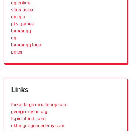
qq online
situs poker
qiu qiu
pkv games
bandarqq
qq
bandarqq login
poker
Links
thecedarglenmaltshop.com
georgemason.org
topicinhindi.com
uklanguageacademy.com