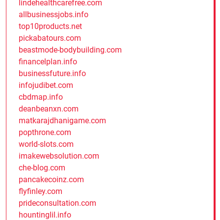
lindehealthcarefree.com
allbusinessjobs.info
top10products.net
pickabatours.com
beastmode-bodybuilding.com
financelplan.info
businessfuture.info
infojudibet.com
cbdmap.info
deanbeanxn.com
matkarajdhanigame.com
popthrone.com
world-slots.com
imakewebsolution.com
che-blog.com
pancakecoinz.com
flyfinley.com
prideconsultation.com
hountinglil.info