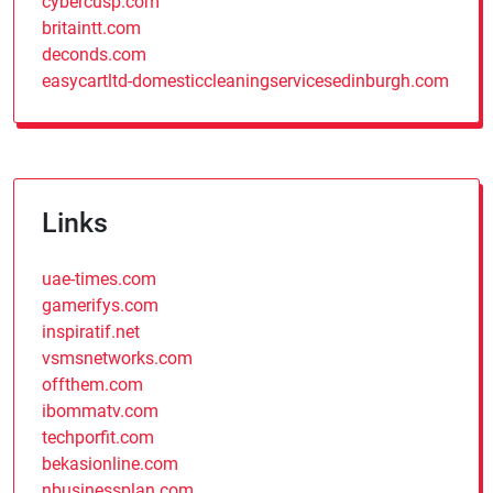
cybercusp.com
britaintt.com
deconds.com
easycartltd-domesticcleaningservicesedinburgh.com
Links
uae-times.com
gamerifys.com
inspiratif.net
vsmsnetworks.com
offthem.com
ibommatv.com
techporfit.com
bekasionline.com
nbusinessplan.com