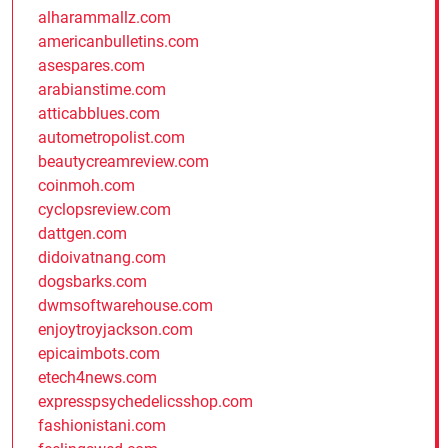
alharammallz.com
americanbulletins.com
asespares.com
arabianstime.com
atticabblues.com
autometropolist.com
beautycreamreview.com
coinmoh.com
cyclopsreview.com
dattgen.com
didoivatnang.com
dogsbarks.com
dwmsoftwarehouse.com
enjoytroyjackson.com
epicaimbots.com
etech4news.com
expresspsychedelicsshop.com
fashionistani.com