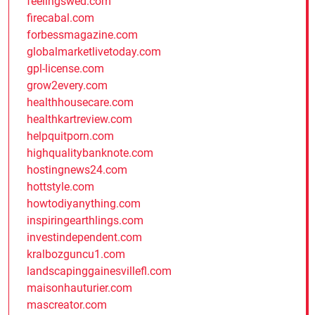
feelingswed.com
firecabal.com
forbessmagazine.com
globalmarketlivetoday.com
gpl-license.com
grow2every.com
healthhousecare.com
healthkartreview.com
helpquitporn.com
highqualitybanknote.com
hostingnews24.com
hottstyle.com
howtodiyanything.com
inspiringearthlings.com
investindependent.com
kralbozguncu1.com
landscapinggainesvillefl.com
maisonhauturier.com
mascreator.com