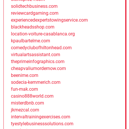
solidtechbusiness.com
reviewcardgaming.com
experiencedexpertstowingservice.com
blackheadsshop.com
location-voiture-casablanca.org
kpaulbartelme.com
comedyclubofhiltonhead.com
virtualartsassistant.com
theprimeinfographics.com
cheapvaliumordernow.com
beenime.com
sodecia-kemmerich.com
fun-mak.com
casino888world.com
misterdbnb.com
jkmezcal.com
intervaltrainingexercises.com
tyestylebusinesssolutions.com