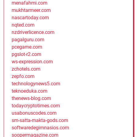
menafahmi.com
mukhtarmeer.com
nascartoday.com
nqted.com
nzdriverlicence.com
pagalguru.com
pcegame.com
pgslot-r2.com
ws-expression.com
zchotels.com
zepfo.com
technologynews5.com
teknoeduka.com
thenews-blog.com
todaycryptotimes.com
usabonuscodes.com
sm-satta-makta-gods.com
softwaredegimnasios.com
soopermagazine.com