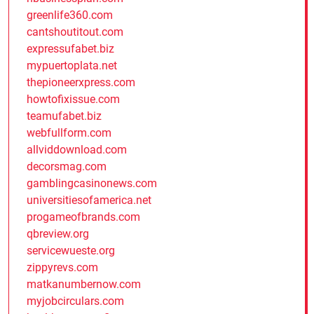
greenlife360.com
cantshoutitout.com
expressufabet.biz
mypuertoplata.net
thepioneerxpress.com
howtofixissue.com
teamufabet.biz
webfullform.com
allviddownload.com
decorsmag.com
gamblingcasinonews.com
universitiesofamerica.net
progameofbrands.com
qbreview.org
servicewueste.org
zippyrevs.com
matkanumbernow.com
myjobcirculars.com