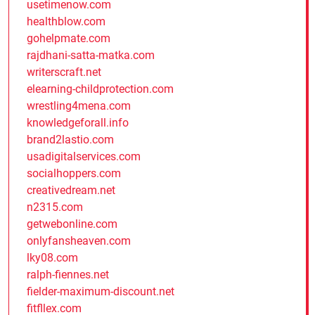
usetimenow.com
healthblow.com
gohelpmate.com
rajdhani-satta-matka.com
writerscraft.net
elearning-childprotection.com
wrestling4mena.com
knowledgeforall.info
brand2lastio.com
usadigitalservices.com
socialhoppers.com
creativedream.net
n2315.com
getwebonline.com
onlyfansheaven.com
lky08.com
ralph-fiennes.net
fielder-maximum-discount.net
fitfllex.com