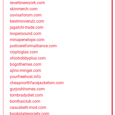
reverbnewyork.com
skinmerch.com
usvisaforum.com
bestmovierulz.com
jagalchi-trade.com
loopersound.com
minapenelope.com
justicereformalliance.com
cryptoglax.com
ohiohobbyplus.com
bogothemes.com
ajino-mingei.com
yourfreehost.info
cheapnorthfacejacketsm.com
gurjoshhomes.com
tombradydiet.com
bonthaiclub.com
casusbelli-mod.com
bookplatesociety.com