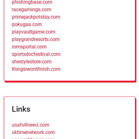
phishingbase.com
racegamings.com
primejackpotstay.com
pokugaa.com
playvaultgame.com
playgrandresorts.com
romsportal.com
sportsdocfestival.com
shestylestore.com
thingsiwontfinish.com
Links
usafullnewz.com
uktimenetwork.com