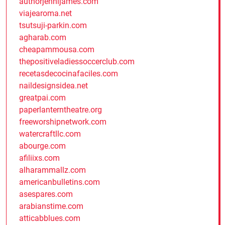
authorjennijames.com
viajearoma.net
tsutsuji-parkin.com
agharab.com
cheapammousa.com
thepositiveladiessoccerclub.com
recetasdecocinafaciles.com
naildesignsidea.net
greatpai.com
paperlanterntheatre.org
freeworshipnetwork.com
watercraftllc.com
abourge.com
afiliixs.com
alharammallz.com
americanbulletins.com
asespares.com
arabianstime.com
atticabblues.com