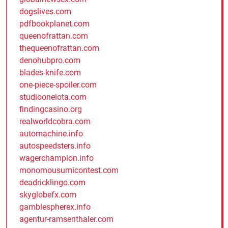
dogslives.com
pdfbookplanet.com
queenofrattan.com
thequeenofrattan.com
denohubpro.com
blades-knife.com
one-piece-spoiler.com
studiooneiota.com
findingcasino.org
realworldcobra.com
automachine.info
autospeedsters.info
wagerchampion.info
monomousumicontest.com
deadricklingo.com
skyglobefx.com
gamblespherex.info
agentur-ramsenthaler.com