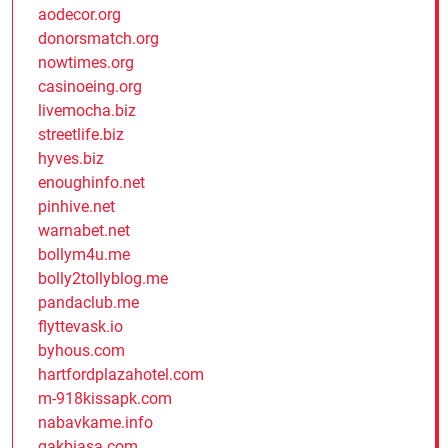
aodecor.org
donorsmatch.org
nowtimes.org
casinoeing.org
livemocha.biz
streetlife.biz
hyves.biz
enoughinfo.net
pinhive.net
warnabet.net
bollym4u.me
bolly2tollyblog.me
pandaclub.me
flyttevask.io
byhous.com
hartfordplazahotel.com
m-918kissapk.com
nabavkame.info
gakbiasa.com