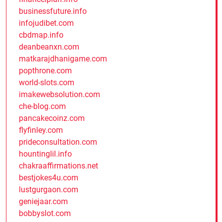
businessfuture.info
infojudibet.com
cbdmap.info
deanbeanxn.com
matkarajdhanigame.com
popthrone.com
world-slots.com
imakewebsolution.com
che-blog.com
pancakecoinz.com
flyfinley.com
prideconsultation.com
hountinglil.info
chakraaffirmations.net
bestjokes4u.com
lustgurgaon.com
geniejaar.com
bobbyslot.com