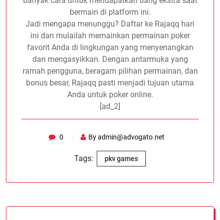
banyak cara untuk mendapatkan uang ekstra saat
bermain di platform ini.
Jadi mengapa menunggu? Daftar ke Rajaqq hari
ini dan mulailah memainkan permainan poker
favorit Anda di lingkungan yang menyenangkan
dan mengasyikkan. Dengan antarmuka yang
ramah pengguna, beragam pilihan permainan, dan
bonus besar, Rajaqq pasti menjadi tujuan utama
Anda untuk poker online.
[ad_2]
0
By
admin@advogato.net
Tags:
pkv games