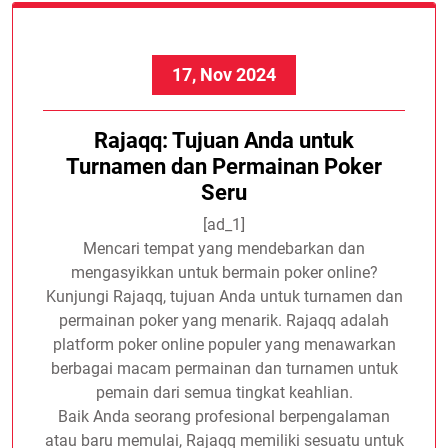
17, Nov 2024
Rajaqq: Tujuan Anda untuk
Turnamen dan Permainan Poker
Seru
[ad_1]
Mencari tempat yang mendebarkan dan
mengasyikkan untuk bermain poker online?
Kunjungi Rajaqq, tujuan Anda untuk turnamen dan
permainan poker yang menarik. Rajaqq adalah
platform poker online populer yang menawarkan
berbagai macam permainan dan turnamen untuk
pemain dari semua tingkat keahlian.
Baik Anda seorang profesional berpengalaman
atau baru memulai, Rajaqq memiliki sesuatu untuk