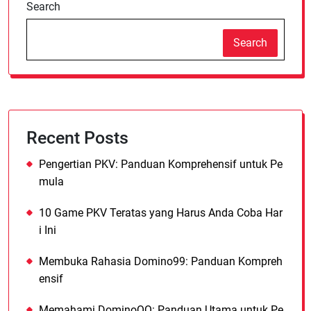
Search
Search
Recent Posts
Pengertian PKV: Panduan Komprehensif untuk Pe
mula
10 Game PKV Teratas yang Harus Anda Coba Har
i Ini
Membuka Rahasia Domino99: Panduan Kompreh
ensif
Memahami DominoQQ: Panduan Utama untuk Pe