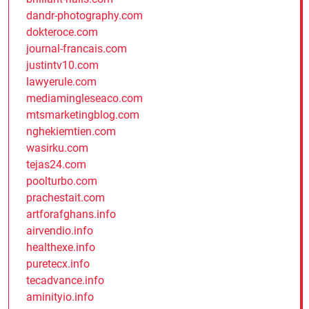
dandr-photography.com
dokteroce.com
journal-francais.com
justintv10.com
lawyerule.com
mediamingleseaco.com
mtsmarketingblog.com
nghekiemtien.com
wasirku.com
tejas24.com
poolturbo.com
prachestait.com
artforafghans.info
airvendio.info
healthexe.info
puretecx.info
tecadvance.info
aminityio.info