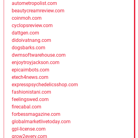
autometropolist.com
beautycreamreview.com
coinmoh.com
cyclopsreview.com
dattgen.com
didoivatnang.com
dogsbarks.com
dwmsoftwarehouse.com
enjoytroyjackson.com
epicaimbots.com
etech4news.com
expresspsychedelicsshop.com
fashionistani.com
feelingswed.com
firecabal.com
forbessmagazine.com
globalmarketlivetoday.com
gpl-license.com
grow2every.com