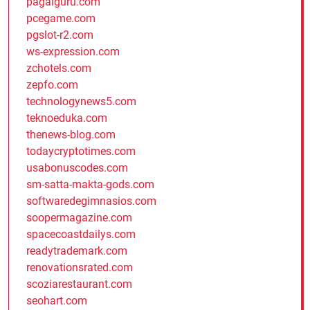
pagalguru.com
pcegame.com
pgslot-r2.com
ws-expression.com
zchotels.com
zepfo.com
technologynews5.com
teknoeduka.com
thenews-blog.com
todaycryptotimes.com
usabonuscodes.com
sm-satta-makta-gods.com
softwaredegimnasios.com
soopermagazine.com
spacecoastdailys.com
readytrademark.com
renovationsrated.com
scoziarestaurant.com
seohart.com