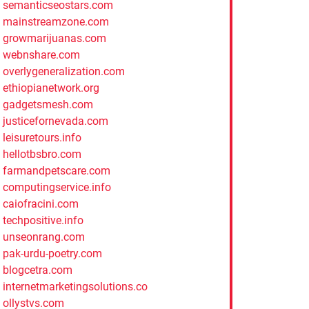
semanticseostars.com
mainstreamzone.com
growmarijuanas.com
webnshare.com
overlygeneralization.com
ethiopianetwork.org
gadgetsmesh.com
justicefornevada.com
leisuretours.info
hellotbsbro.com
farmandpetscare.com
computingservice.info
caiofracini.com
techpositive.info
unseonrang.com
pak-urdu-poetry.com
blogcetra.com
internetmarketingsolutions.co
ollystvs.com