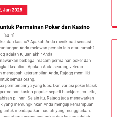
, Jan 2025
 untuk Permainan Poker dan Kasino
[ad_1]
er dan kasino? Apakah Anda menikmati sensasi
untungan Anda melawan pemain lain atau rumah?
aqq adalah tujuan akhir Anda.
menawarkan berbagai macam permainan poker dan
ngkat keahlian. Apakah Anda seorang veteran
n mengasah keterampilan Anda, Rajaqq memiliki
untuk semua orang.
si permainannya yang luas. Dari variasi poker klasik
rmainan kasino populer seperti blackjack, roulette,
abisan pilihan. Selain itu, Rajaqq juga menawarkan
arik yang memungkinkan Anda menguji kemampuan
ng untuk mendapatkan hadiah yang menggiurkan.
ujuan utama permainan poker dan kasino adalah