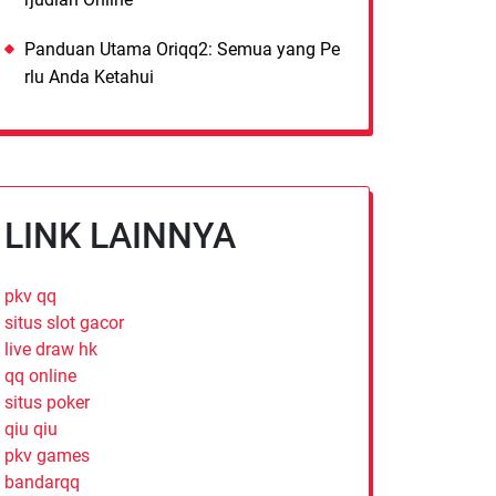
Panduan Utama Oriqq2: Semua yang Pe
rlu Anda Ketahui
LINK LAINNYA
pkv qq
situs slot gacor
live draw hk
qq online
situs poker
qiu qiu
pkv games
bandarqq