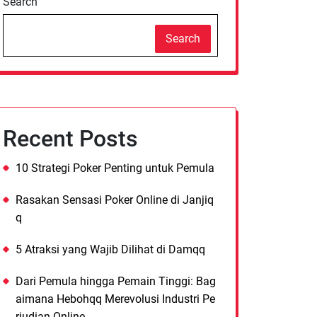
Search
Search
Recent Posts
10 Strategi Poker Penting untuk Pemula
Rasakan Sensasi Poker Online di Janjiq
q
5 Atraksi yang Wajib Dilihat di Damqq
Dari Pemula hingga Pemain Tinggi: Bag
aimana Hebohqq Merevolusi Industri Pe
rjudian Online