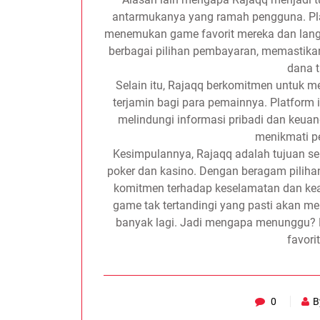
antarmukanya yang ramah pengguna. Pl
menemukan game favorit mereka dan langs
berbagai pilihan pembayaran, memastik
dana t
Selain itu, Rajaqq berkomitmen untuk 
terjamin bagi para pemainnya. Platform 
melindungi informasi pribadi dan keua
menikmati pe
Kesimpulannya, Rajaqq adalah tujuan s
poker dan kasino. Dengan beragam pilih
komitmen terhadap keselamatan dan k
game tak tertandingi yang pasti akan m
banyak lagi. Jadi mengapa menunggu? D
favori
0
B