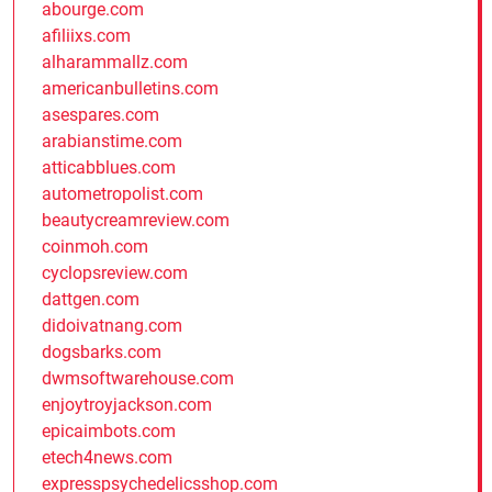
abourge.com
afiliixs.com
alharammallz.com
americanbulletins.com
asespares.com
arabianstime.com
atticabblues.com
autometropolist.com
beautycreamreview.com
coinmoh.com
cyclopsreview.com
dattgen.com
didoivatnang.com
dogsbarks.com
dwmsoftwarehouse.com
enjoytroyjackson.com
epicaimbots.com
etech4news.com
expresspsychedelicsshop.com