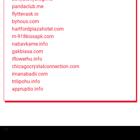
pandaclub.me
flyttevask.io
byhous.com
hartfordplazahotel.com
m-918kissapk.com
nabavkame.info
gakbiasa.com
iflowerhu.info
chicagocrystalconnection.com
imanabadii.com
trilipohu.info
appruptio.info
?>