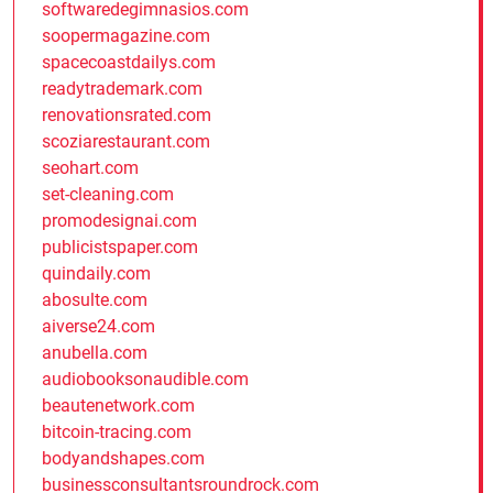
softwaredegimnasios.com
soopermagazine.com
spacecoastdailys.com
readytrademark.com
renovationsrated.com
scoziarestaurant.com
seohart.com
set-cleaning.com
promodesignai.com
publicistspaper.com
quindaily.com
abosulte.com
aiverse24.com
anubella.com
audiobooksonaudible.com
beautenetwork.com
bitcoin-tracing.com
bodyandshapes.com
businessconsultantsroundrock.com