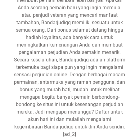
membuat pemain kembali lebih banyak. Apakah
Anda seorang pemain baru yang ingin memulai
atau penjudi veteran yang mencari manfaat
tambahan, Bandarjudiqq memiliki sesuatu untuk
semua orang. Dari bonus selamat datang hingga
hadiah loyalitas, ada banyak cara untuk
meningkatkan kemenangan Anda dan membuat
pengalaman perjudian Anda semakin menarik.
Secara keseluruhan, Bandarjudiqq adalah platform
terkemuka bagi siapa pun yang ingin mengalami
sensasi perjudian online. Dengan berbagai macam
permainan, antarmuka yang ramah pengguna, dan
bonus yang murah hati, mudah untuk melihat
mengapa begitu banyak pemain berbondong-
bondong ke situs ini untuk kesenangan perjudian
mereka. Jadi mengapa menunggu? Daftar untuk
akun hari ini dan mulailah mengalami
kegembiraan Bandarjudiqq untuk diri Anda sendiri.
[ad_2]