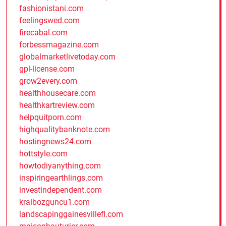
fashionistani.com
feelingswed.com
firecabal.com
forbessmagazine.com
globalmarketlivetoday.com
gpl-license.com
grow2every.com
healthhousecare.com
healthkartreview.com
helpquitporn.com
highqualitybanknote.com
hostingnews24.com
hottstyle.com
howtodiyanything.com
inspiringearthlings.com
investindependent.com
kralbozguncu1.com
landscapinggainesvillefl.com