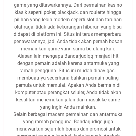
game yang ditawarkannya. Dari permainan kasino
klasik seperti poker, blackjack, dan roulette hingga
pilihan yang lebih modern seperti slot dan taruhan
olahraga, tidak ada kekurangan hiburan yang bisa
didapat di platform ini. Situs ini terus memperbarui
penawarannya, jadi Anda tidak akan pernah bosan
memainkan game yang sama berulang kali.
Alasan lain mengapa Bandarjudiqq menjadi hit
dengan pemain adalah karena antarmuka yang
ramah pengguna. Situs ini mudah dinavigasi,
membuatnya sederhana bahkan pemain paling
pemula untuk memulai. Apakah Anda bermain di
komputer atau perangkat seluler, Anda tidak akan
kesulitan menemukan jalan dan masuk ke game
yang ingin Anda mainkan.
Selain berbagai macam permainan dan antarmuka
yang ramah pengguna, Bandarjudiqq juga
menawarkan sejumlah bonus dan promosi untuk