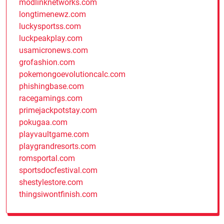
modlinknetworks.com
longtimenewz.com
luckysportss.com
luckpeakplay.com
usamicronews.com
grofashion.com
pokemongoevolutioncalc.com
phishingbase.com
racegamings.com
primejackpotstay.com
pokugaa.com
playvaultgame.com
playgrandresorts.com
romsportal.com
sportsdocfestival.com
shestylestore.com
thingsiwontfinish.com