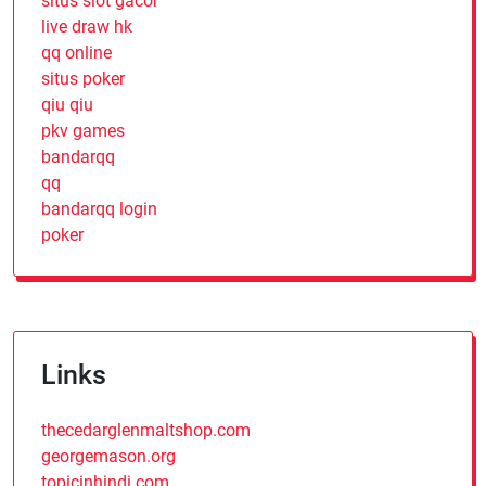
situs slot gacor
live draw hk
qq online
situs poker
qiu qiu
pkv games
bandarqq
qq
bandarqq login
poker
Links
thecedarglenmaltshop.com
georgemason.org
topicinhindi.com