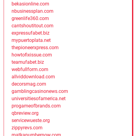
bekasionline.com
nbusinessplan.com
greenlife360.com
cantshoutitout.com
expressufabet.biz
mypuertoplata.net
thepioneerxpress.com
howtofixissue.com
teamufabet.biz
webfullform.com
allviddownload.com
decorsmag.com
gamblingcasinonews.com
universitiesofamerica.net
progameofbrands.com
qbreview.org
servicewueste.org
zippyrevs.com
matkanumbernow.com