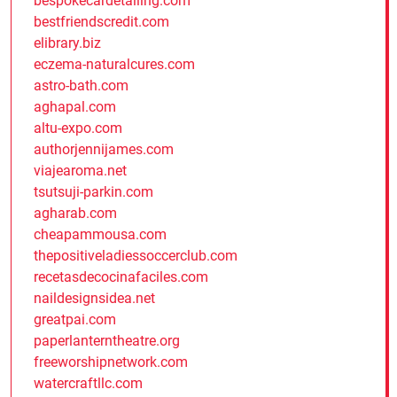
bespokecardetailing.com
bestfriendscredit.com
elibrary.biz
eczema-naturalcures.com
astro-bath.com
aghapal.com
altu-expo.com
authorjennijames.com
viajearoma.net
tsutsuji-parkin.com
agharab.com
cheapammousa.com
thepositiveladiessoccerclub.com
recetasdecocinafaciles.com
naildesignsidea.net
greatpai.com
paperlanterntheatre.org
freeworshipnetwork.com
watercraftllc.com