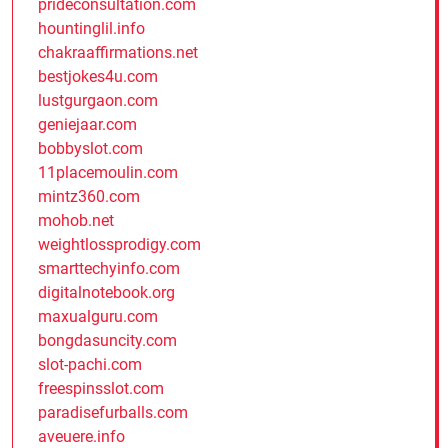
prideconsultation.com
hountinglil.info
chakraaffirmations.net
bestjokes4u.com
lustgurgaon.com
geniejaar.com
bobbyslot.com
11placemoulin.com
mintz360.com
mohob.net
weightlossprodigy.com
smarttechyinfo.com
digitalnotebook.org
maxualguru.com
bongdasuncity.com
slot-pachi.com
freespinsslot.com
paradisefurballs.com
aveuere.info