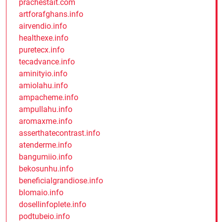
prachestait.com
artforafghans.info
airvendio.info
healthexe.info
puretecx.info
tecadvance.info
aminityio.info
amiolahu.info
ampacheme.info
ampullahu.info
aromaxme.info
asserthatecontrast.info
atenderme.info
bangumiio.info
bekosunhu.info
beneficialgrandiose.info
blomaio.info
dosellinfoplete.info
podtubeio.info