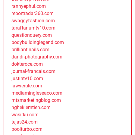
rannyephul.com
reportradar360.com
swaggyfashion.com
taraftariumtv10.com
questionquery.com
bodybuildinglegend.com
brilliant-nails.com
dandr-photography.com
dokteroce.com
journal-francais.com
justintv10.com
lawyerule.com
mediamingleseaco.com
mtsmarketingblog.com
nghekiemtien.com
wasirku.com
tejas24.com
poolturbo.com