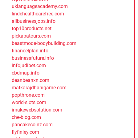
uklanguageacademy.com
lindehealthcarefree.com
allbusinessjobs.info
top10products.net
pickabatours.com
beastmode-bodybuilding.com
financelplan.info
businessfuture.info
infojudibet.com
cbdmap.info
deanbeanxn.com
matkarajdhanigame.com
popthrone.com
world-slots.com
imakewebsolution.com
che-blog.com
pancakecoinz.com
flyfinley.com