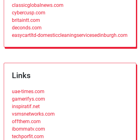
classicglobalnews.com
cybercusp.com
britaintt.com
deconds.com
easycartltd-domesticcleaningservicesedinburgh.com
Links
uae-times.com
gamerifys.com
inspiratif.net
vsmsnetworks.com
offthem.com
ibommatv.com
techporfit.com