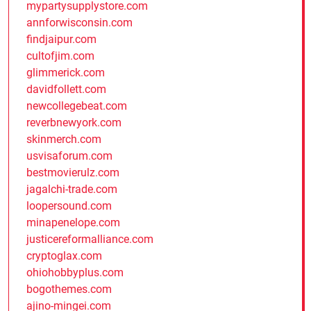
mypartysupplystore.com
annforwisconsin.com
findjaipur.com
cultofjim.com
glimmerick.com
davidfollett.com
newcollegebeat.com
reverbnewyork.com
skinmerch.com
usvisaforum.com
bestmovierulz.com
jagalchi-trade.com
loopersound.com
minapenelope.com
justicereformalliance.com
cryptoglax.com
ohiohobbyplus.com
bogothemes.com
ajino-mingei.com