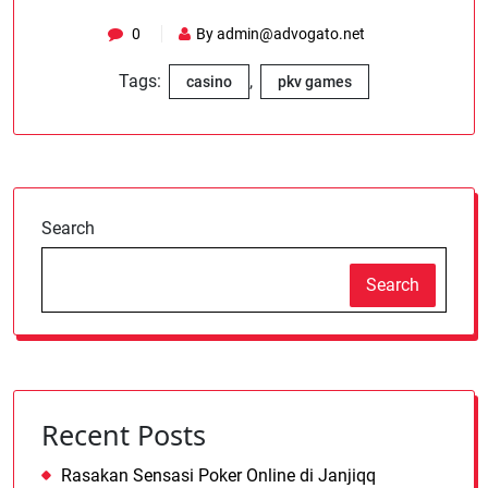
0
By
admin@advogato.net
Tags:
,
casino
pkv games
Search
Search
Recent Posts
Rasakan Sensasi Poker Online di Janjiqq