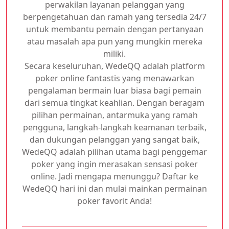
perwakilan layanan pelanggan yang
berpengetahuan dan ramah yang tersedia 24/7
untuk membantu pemain dengan pertanyaan
atau masalah apa pun yang mungkin mereka
miliki.
Secara keseluruhan, WedeQQ adalah platform
poker online fantastis yang menawarkan
pengalaman bermain luar biasa bagi pemain
dari semua tingkat keahlian. Dengan beragam
pilihan permainan, antarmuka yang ramah
pengguna, langkah-langkah keamanan terbaik,
dan dukungan pelanggan yang sangat baik,
WedeQQ adalah pilihan utama bagi penggemar
poker yang ingin merasakan sensasi poker
online. Jadi mengapa menunggu? Daftar ke
WedeQQ hari ini dan mulai mainkan permainan
poker favorit Anda!