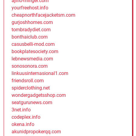
ajino-mingei.com
yourfreehost.info
cheapnorthfacejacketsm.com
gurjoshhomes.com
tombradydiet.com
bonthaiclub.com
casusbelli-mod.com
bookplatesociety.com
lebnewsmedia.com
sonosonora.com
linkuusinternasional1.com
friendsroll.com
spiderclothing.net
wondergadgetsshop.com
seatgurunews.com
3net.info
codeplex.info
okena.info
akunidpropokerqq.com