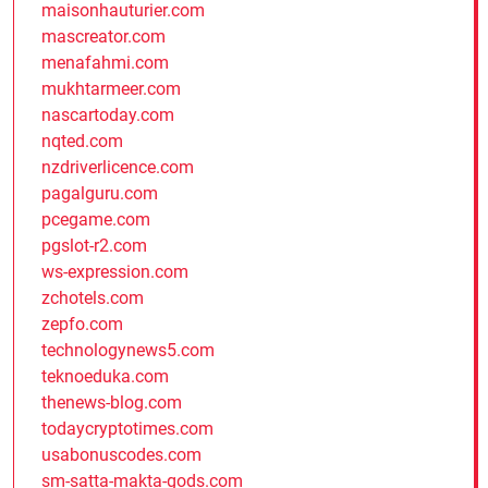
maisonhauturier.com
mascreator.com
menafahmi.com
mukhtarmeer.com
nascartoday.com
nqted.com
nzdriverlicence.com
pagalguru.com
pcegame.com
pgslot-r2.com
ws-expression.com
zchotels.com
zepfo.com
technologynews5.com
teknoeduka.com
thenews-blog.com
todaycryptotimes.com
usabonuscodes.com
sm-satta-makta-gods.com