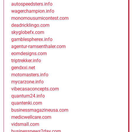
autospeedsters.info
wagerchampion.info
monomousumicontest.com
deadricklingo.com
skyglobefx.com
gamblespherex.info
agentur-ramsenthaler.com
eomdesigns.com
triptrekker.info
gendxxi.net
motomasters.info
mycarzone.info
vibecasaconcepts.com
quantum24.info
quantenki.com
businessmagazineusa.com
medicwellcare.com
vidsmall.com
businessnews2day.com