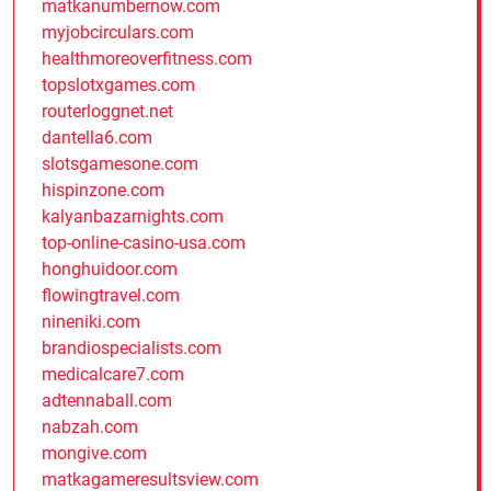
matkanumbernow.com
myjobcirculars.com
healthmoreoverfitness.com
topslotxgames.com
routerloggnet.net
dantella6.com
slotsgamesone.com
hispinzone.com
kalyanbazarnights.com
top-online-casino-usa.com
honghuidoor.com
flowingtravel.com
nineniki.com
brandiospecialists.com
medicalcare7.com
adtennaball.com
nabzah.com
mongive.com
matkagameresultsview.com