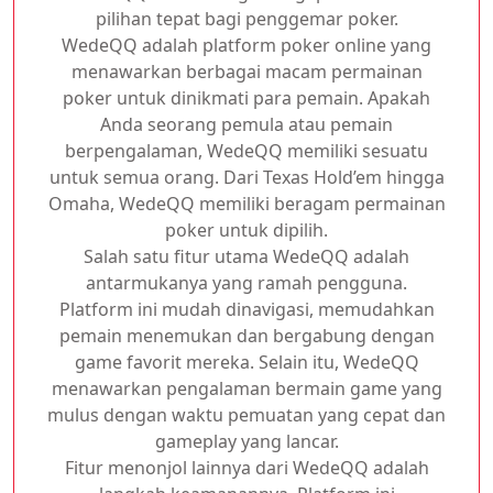
pilihan tepat bagi penggemar poker.
WedeQQ adalah platform poker online yang
menawarkan berbagai macam permainan
poker untuk dinikmati para pemain. Apakah
Anda seorang pemula atau pemain
berpengalaman, WedeQQ memiliki sesuatu
untuk semua orang. Dari Texas Hold’em hingga
Omaha, WedeQQ memiliki beragam permainan
poker untuk dipilih.
Salah satu fitur utama WedeQQ adalah
antarmukanya yang ramah pengguna.
Platform ini mudah dinavigasi, memudahkan
pemain menemukan dan bergabung dengan
game favorit mereka. Selain itu, WedeQQ
menawarkan pengalaman bermain game yang
mulus dengan waktu pemuatan yang cepat dan
gameplay yang lancar.
Fitur menonjol lainnya dari WedeQQ adalah