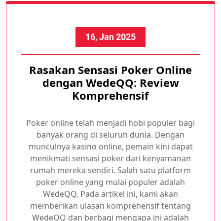
Komprehensif
16, Jan 2025
Rasakan Sensasi Poker Online
dengan WedeQQ: Review
Komprehensif
Poker online telah menjadi hobi populer bagi
banyak orang di seluruh dunia. Dengan
munculnya kasino online, pemain kini dapat
menikmati sensasi poker dari kenyamanan
rumah mereka sendiri. Salah satu platform
poker online yang mulai populer adalah
WedeQQ. Pada artikel ini, kami akan
memberikan ulasan komprehensif tentang
WedeQQ dan berbagi mengapa ini adalah