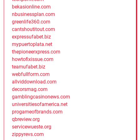
bekasionline.com
nbusinessplan.com
greenlife360.com
cantshoutitout.com
expressufabet.biz
mypuertoplata.net
thepioneerxpress.com
howtofixissue.com
teamufabet.biz
webfullform.com
allviddownload.com
decorsmag.com
gamblingcasinonews.com
universitiesofamerica.net
progameofbrands.com
qbreview.org
servicewueste.org
zippyrevs.com