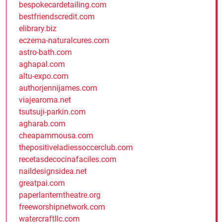
bespokecardetailing.com
bestfriendscredit.com
elibrary.biz
eczema-naturalcures.com
astro-bath.com
aghapal.com
altu-expo.com
authorjennijames.com
viajearoma.net
tsutsuji-parkin.com
agharab.com
cheapammousa.com
thepositiveladiessoccerclub.com
recetasdecocinafaciles.com
naildesignsidea.net
greatpai.com
paperlanterntheatre.org
freeworshipnetwork.com
watercraftllc.com