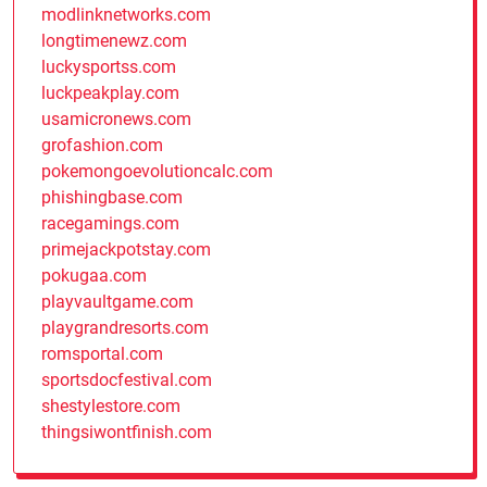
modlinknetworks.com
longtimenewz.com
luckysportss.com
luckpeakplay.com
usamicronews.com
grofashion.com
pokemongoevolutioncalc.com
phishingbase.com
racegamings.com
primejackpotstay.com
pokugaa.com
playvaultgame.com
playgrandresorts.com
romsportal.com
sportsdocfestival.com
shestylestore.com
thingsiwontfinish.com