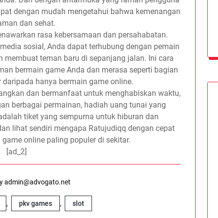
dapat dengan mudah mengetahui bahwa kemenangan
aman dan sehat.
menawarkan rasa kebersamaan dan persahabatan.
n media sosial, Anda dapat terhubung dengan pemain
kan membuat teman baru di sepanjang jalan. Ini cara
man bermain game Anda dan merasa seperti bagian
ar daripada hanya bermain game online.
nangkan dan bermanfaat untuk menghabiskan waktu,
engan berbagai permainan, hadiah uang tunai yang
 adalah tiket yang sempurna untuk hiburan dan
 dan lihat sendiri mengapa Ratujudiqq dengan cepat
game online paling populer di sekitar.
[ad_2]
y
admin@advogato.net
,
,
pkv games
slot