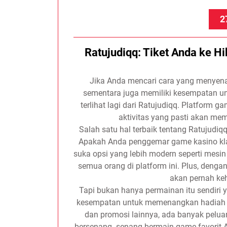
2
Ratujudiqq: Tiket Anda ke H
Jika Anda mencari cara yang menyen
sementara juga memiliki kesempatan un
terlihat lagi dari Ratujudiqq. Platform
aktivitas yang pasti akan me
Salah satu hal terbaik tentang Ratujudi
Apakah Anda penggemar game kasino klasik
suka opsi yang lebih modern seperti mesin 
semua orang di platform ini. Plus, denga
akan pernah keh
Tapi bukan hanya permainan itu sendiri 
kesempatan untuk memenangkan hadiah ua
dan promosi lainnya, ada banyak pelua
bersenang -senang bermain game favorit