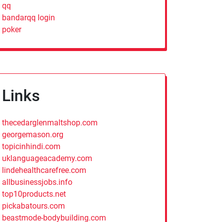
qq
bandarqq login
poker
Links
thecedarglenmaltshop.com
georgemason.org
topicinhindi.com
uklanguageacademy.com
lindehealthcarefree.com
allbusinessjobs.info
top10products.net
pickabatours.com
beastmode-bodybuilding.com