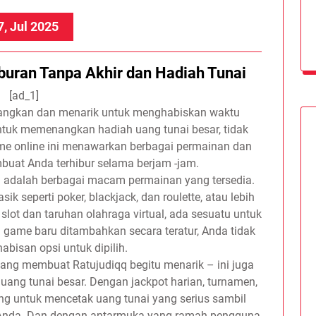
7, Jul 2025
iburan Tanpa Akhir dan Hadiah Tunai
[ad_1]
angkan dan menarik untuk menghabiskan waktu
tuk memenangkan hadiah uang tunai besar, tidak
 game online ini menawarkan berbagai permainan dan
mbuat Anda terhibur selama berjam -jam.
qq adalah berbagai macam permainan yang tersedia.
 seperti poker, blackjack, dan roulette, atau lebih
slot dan taruhan olahraga virtual, ada sesuatu untuk
n game baru ditambahkan secara teratur, Anda tidak
abisan opsi untuk dipilih.
yang membuat Ratujudiqq begitu menarik – ini juga
ng tunai besar. Dengan jackpot harian, turnamen,
ng untuk mencetak uang tunai yang serius sambil
 Anda. Dan dengan antarmuka yang ramah pengguna