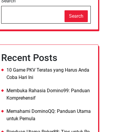
Search
Search
Recent Posts
10 Game PKV Teratas yang Harus Anda
Coba Hari Ini
Membuka Rahasia Domino99: Panduan
Komprehensif
Memahami DominoQQ: Panduan Utama
untuk Pemula
Panduan Utama Poker88: Tips untuk Pe