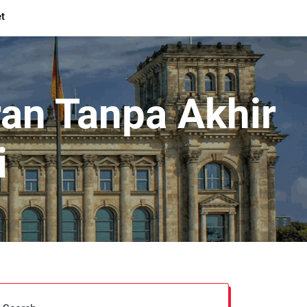
t
ran Tanpa Akhir
i