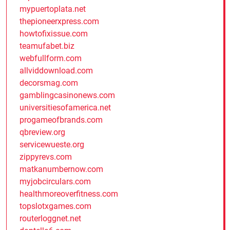
mypuertoplata.net
thepioneerxpress.com
howtofixissue.com
teamufabet.biz
webfullform.com
allviddownload.com
decorsmag.com
gamblingcasinonews.com
universitiesofamerica.net
progameofbrands.com
qbreview.org
servicewueste.org
zippyrevs.com
matkanumbernow.com
myjobcirculars.com
healthmoreoverfitness.com
topslotxgames.com
routerloggnet.net