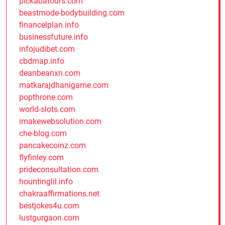
pickabatours.com
beastmode-bodybuilding.com
financelplan.info
businessfuture.info
infojudibet.com
cbdmap.info
deanbeanxn.com
matkarajdhanigame.com
popthrone.com
world-slots.com
imakewebsolution.com
che-blog.com
pancakecoinz.com
flyfinley.com
prideconsultation.com
hountinglil.info
chakraaffirmations.net
bestjokes4u.com
lustgurgaon.com