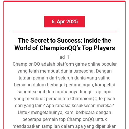
6, Apr 2025
The Secret to Success: Inside the
World of ChampionQQ’s Top Players
[ad_1]
ChampionQQ adalah platform game online populer
yang telah membuat dunia terpesona. Dengan
jutaan pemain dari seluruh dunia yang saling
bersaing dalam berbagai pertandingan, kompetisi
sangat sengit dan taruhannya tinggi. Tapi apa
yang membuat pemain top ChampionQQ terpisah
dari yang lain? Apa rahasia kesuksesan mereka?
Untuk mengetahuinya, kami berbicara dengan
beberapa pemain top ChampionQQ untuk
mendapatkan tampilan dalam apa yang diperlukan