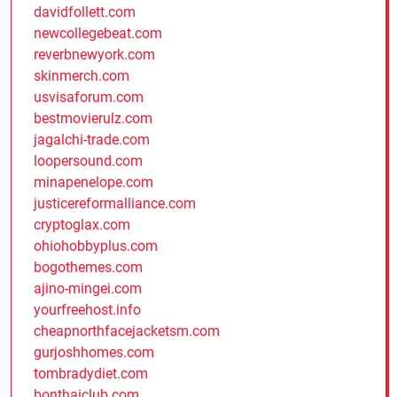
davidfollett.com
newcollegebeat.com
reverbnewyork.com
skinmerch.com
usvisaforum.com
bestmovierulz.com
jagalchi-trade.com
loopersound.com
minapenelope.com
justicereformalliance.com
cryptoglax.com
ohiohobbyplus.com
bogothemes.com
ajino-mingei.com
yourfreehost.info
cheapnorthfacejacketsm.com
gurjoshhomes.com
tombradydiet.com
bonthaiclub.com