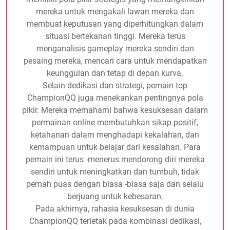
mereka untuk mengakali lawan mereka dan
membuat keputusan yang diperhitungkan dalam
situasi bertekanan tinggi. Mereka terus
menganalisis gameplay mereka sendiri dan
pesaing mereka, mencari cara untuk mendapatkan
keunggulan dan tetap di depan kurva.
Selain dedikasi dan strategi, pemain top
ChampionQQ juga menekankan pentingnya pola
pikir. Mereka memahami bahwa kesuksesan dalam
permainan online membutuhkan sikap positif,
ketahanan dalam menghadapi kekalahan, dan
kemampuan untuk belajar dari kesalahan. Para
pemain ini terus -menerus mendorong diri mereka
sendiri untuk meningkatkan dan tumbuh, tidak
pernah puas dengan biasa -biasa saja dan selalu
berjuang untuk kebesaran.
Pada akhirnya, rahasia kesuksesan di dunia
ChampionQQ terletak pada kombinasi dedikasi,