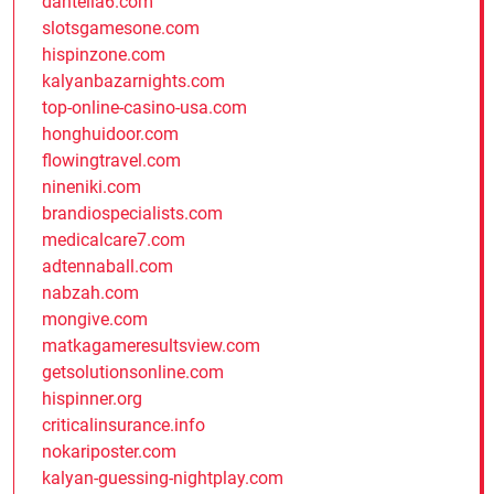
dantella6.com
slotsgamesone.com
hispinzone.com
kalyanbazarnights.com
top-online-casino-usa.com
honghuidoor.com
flowingtravel.com
nineniki.com
brandiospecialists.com
medicalcare7.com
adtennaball.com
nabzah.com
mongive.com
matkagameresultsview.com
getsolutionsonline.com
hispinner.org
criticalinsurance.info
nokariposter.com
kalyan-guessing-nightplay.com