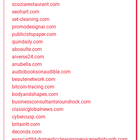
scoziarestaurant.com
seohart.com
set-cleaning.com
promodesignai.com
publicistspaper.com
quindaily.com
abosulte.com
aiverse24.com
anubella.com
audiobooksonaudible.com
beautenetwork.com
bitcoin-tracing.com
bodyandshapes.com
businessconsultantsroundrock.com
classicglobalnews.com
cybercusp.com
britaintt.com
deconds.com
easycartltd-domesticcleaningservicesedinburgh.com