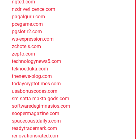
nqted.com
nzdriverlicence.com
pagalguru.com
pcegame.com
pgslot-r2.com
ws-expression.com
zchotels.com
zepfo.com
technologynews5.com
teknoeduka.com
thenews-blog.com
todaycryptotimes.com
usabonuscodes.com
sm-satta-makta-gods.com
softwaredegimnasios.com
soopermagazine.com
spacecoastdailys.com
readytrademark.com
renovationsrated.com